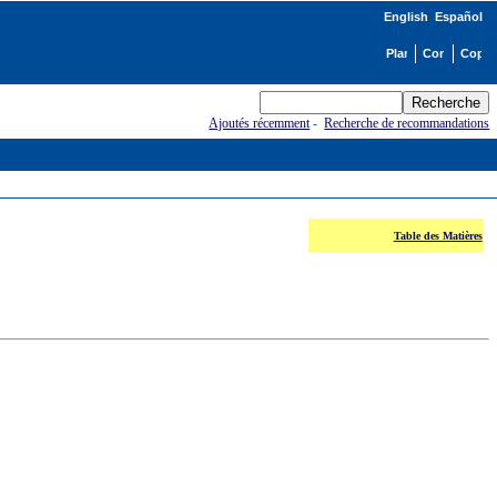
English
Español
Ajoutés récemment
-
Recherche de recommandations
Table des Matières