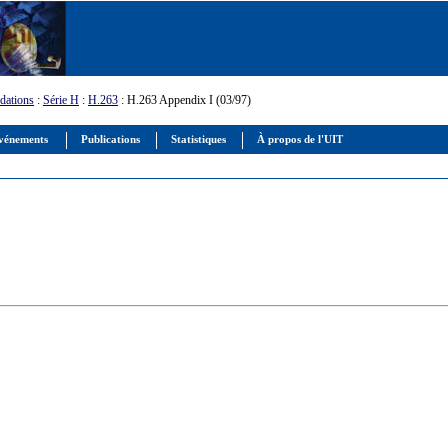
ations
:
Série H
:
H.263
: H.263 Appendix I (03/97)
vénements
Publications
Statistiques
À propos de l'UIT