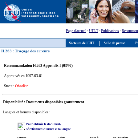
Page d'accueil
:
UIT-T
:
Publications
:
Recommand
Secteurs de l'UIT
Salle de presse
E
H.263 : Traçage des erreurs
Recommandation H.263 Appendix I (03/97)
Approuvée en 1997-03-01
Statut :
Obsolète
Disponibilité : Documents disponibles gratuitement
Langues et formats disponibles :
Pour obtenir le document,
sélectionnez le format et la langue
Format
Taille
Mise à
No d'article