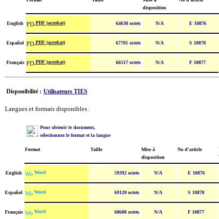
disposition
PDF (acrobat)
English
64638 octets
N/A
E 10876
PDF (acrobat)
Español
67781 octets
N/A
S 10878
PDF (acrobat)
Français
66517 octets
N/A
F 10877
Disponibilité :
Utilisateurs TIES
Langues et formats disponibles :
Pour obtenir le document,
sélectionnez le format et la langue
Format
Taille
Mise à
No d'article
disposition
Word
English
59392 octets
N/A
E 10876
Word
Español
69120 octets
N/A
S 10878
Word
Français
68608 octets
N/A
F 10877