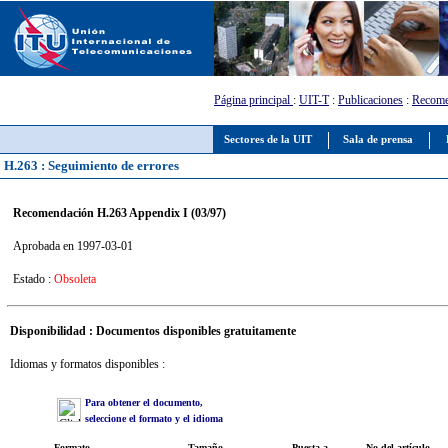
Página principal
:
UIT-T
:
Publicaciones
:
Recome
Sectores de la UIT
Sala de prensa
H.263 : Seguimiento de errores
Recomendación H.263 Appendix I (03/97)
Aprobada en 1997-03-01
Estado :
Obsoleta
Disponibilidad : Documentos disponibles gratuitamente
Idiomas y formatos disponibles :
Para obtener el documento,
seleccione el formato y el idioma
Formato
Tamaño
Puesta a
No del artículo