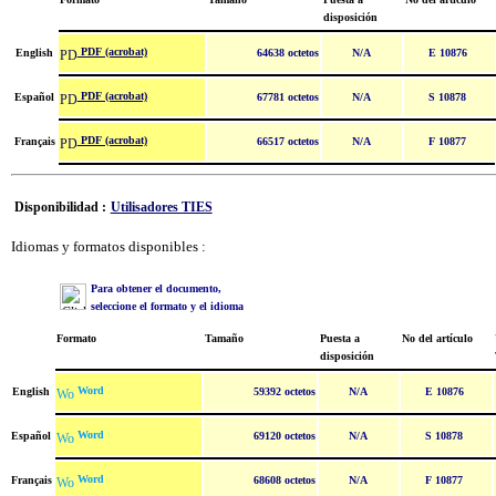
disposición
PDF (acrobat)
English
64638 octetos
N/A
E 10876
PDF (acrobat)
Español
67781 octetos
N/A
S 10878
PDF (acrobat)
Français
66517 octetos
N/A
F 10877
Disponibilidad :
Utilisadores TIES
Idiomas y formatos disponibles :
Para obtener el documento,
seleccione el formato y el idioma
Formato
Tamaño
Puesta a
No del artículo
disposición
Word
English
59392 octetos
N/A
E 10876
Word
Español
69120 octetos
N/A
S 10878
Word
Français
68608 octetos
N/A
F 10877