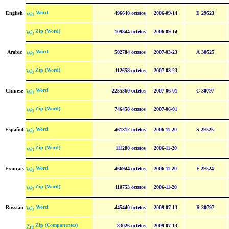
Word
English
496640 octetos
2006-09-14
E 29523
Zip (Word)
109844 octetos
2006-09-14
Word
Arabic
502784 octetos
2007-03-23
A 30525
Zip (Word)
112658 octetos
2007-03-23
Word
Chinese
2255360 octetos
2007-06-01
C 30797
Zip (Word)
746458 octetos
2007-06-01
Word
Español
461312 octetos
2006-11-20
S 29525
Zip (Word)
111280 octetos
2006-11-20
Word
Français
466944 octetos
2006-11-20
F 29524
Zip (Word)
110753 octetos
2006-11-20
Word
Russian
445440 octetos
2009-07-13
R 30797
Zip (Componentes)
83026 octetos
2009-07-13