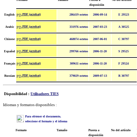
disposición
PDF (acrobat)
English
286419 octetos
2006-09-14
E 29523
PDF (acrobat)
Arabic
331976 octetos
2007-03-23
A 30525
PDF (acrobat)
Chinese
468074 octetos
2007-06-01
C 30797
PDF (acrobat)
Español
299766 octetos
2006-11-20
S 29525
PDF (acrobat)
Français
309611 octetos
2006-11-20
F 29524
PDF (acrobat)
Russian
379029 octetos
2009-07-13
R 30797
Disponibilidad :
Utilisadores TIES
Idiomas y formatos disponibles :
Para obtener el documento,
seleccione el formato y el idioma
Formato
Tamaño
Puesta a
No del artículo
disposición