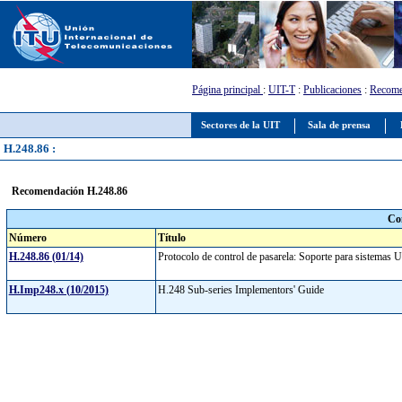
Página principal
:
UIT-T
:
Publicaciones
:
Recome
Sectores de la UIT
Sala de prensa
H.248.86 :
Recomendación H.248.86
Co
Número
Título
H.248.86 (01/14)
Protocolo de control de pasarela: Soporte para sistemas 
H.Imp248.x (10/2015)
H.248 Sub-series Implementors' Guide