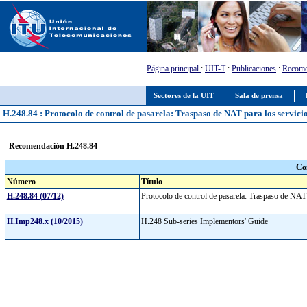
Página principal
:
UIT-T
:
Publicaciones
:
Recome
Sectores de la UIT
Sala de prensa
H.248.84 : Protocolo de control de pasarela: Traspaso de NAT para los servici
Recomendación H.248.84
Co
Número
Título
H.248.84 (07/12)
Protocolo de control de pasarela: Traspaso de NAT
H.Imp248.x (10/2015)
H.248 Sub-series Implementors' Guide