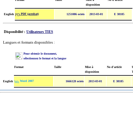
disposition
PDF (acrobat)
English
1251086 octets
2013-03-01
E 38185
Disponibilité :
Utilisateurs TIES
Langues et formats disponibles :
Pour obtenir le document,
sélectionnez le format et la langue
Format
Taille
Mise à
No d'article
U
disposition
Word 2007
English
1666128 octets
2013-03-01
E 38185