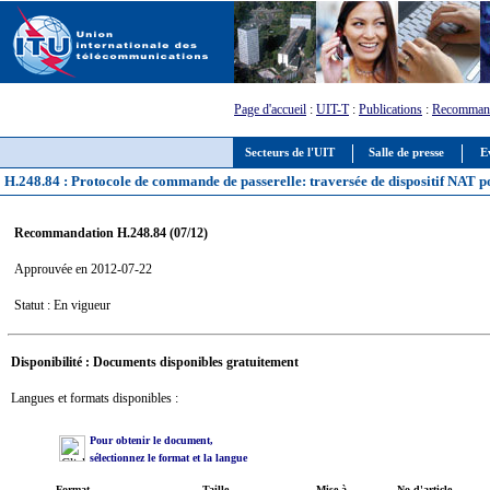
Page d'accueil
:
UIT-T
:
Publications
:
Recommand
Secteurs de l'UIT
Salle de presse
E
H.248.84 : Protocole de commande de passerelle: traversée de dispositif NAT p
Recommandation H.248.84 (07/12)
Approuvée en 2012-07-22
Statut : En vigueur
Disponibilité : Documents disponibles gratuitement
Langues et formats disponibles :
Pour obtenir le document,
sélectionnez le format et la langue
Format
Taille
Mise à
No d'article