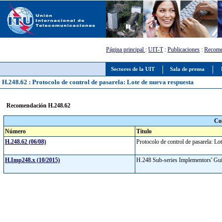
Página principal
:
UIT-T
:
Publicaciones
:
Recome
Sectores de la UIT
Sala de prensa
H.248.62 : Protocolo de control de pasarela: Lote de nueva respuesta
Recomendación H.248.62
Co
Número
Título
H.248.62 (06/08)
Protocolo de control de pasarela: L
H.Imp248.x (10/2015)
H.248 Sub-series Implementors' G