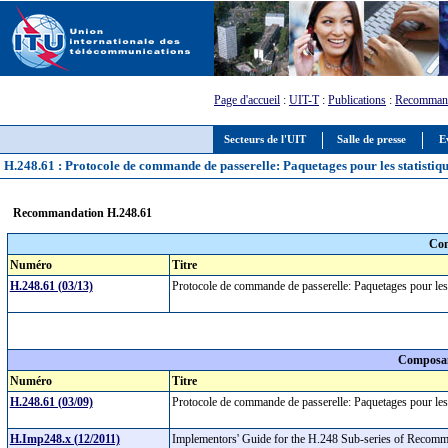
Page d'accueil
:
UIT-T
:
Publications
:
Recommand
Secteurs de l'UIT
Salle de presse
E
H.248.61 : Protocole de commande de passerelle: Paquetages pour les statisti
Recommandation H.248.61
Com
Numéro
Titre
H.248.61 (03/13)
Protocole de commande de passerelle: Paquetages pour le
Composan
Numéro
Titre
H.248.61 (03/09)
Protocole de commande de passerelle: Paquetages pour les
H.Imp248.x (12/2011)
Implementors' Guide for the H.248 Sub-series of Recom