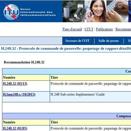
Page d'accueil
:
UIT-T
:
Publications
:
Recommand
Secteurs de l'UIT
Salle de presse
E
H.248.32 : Protocole de commande de passerelle: paquetage de rapport détail
Recommandation H.248.32
Com
Numéro
Titre
H.248.32 (03/13)
Protocole de commande de passerelle: paquetage de rappo
H.Imp248.x (10/2015)
H.248 Sub-series Implementors' Guide
Composan
Numéro
Titre
H.248.32 (01/05)
Protocole de commande de passerelle: paquetage de rappo