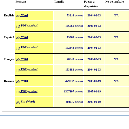
Formato
Tamaño
Puesta a
No del artículo
disposición
Word
English
73216 octetos
2004-02-03
N/A
PDF (acrobat)
146061 octetos
2004-02-03
Word
Español
79360 octetos
2004-02-03
N/A
PDF (acrobat)
152343 octetos
2004-02-03
Word
Français
78848 octetos
2004-02-03
N/A
PDF (acrobat)
153383 octetos
2004-02-03
Word
Russian
479232 octetos
2005-01-19
N/A
PDF (acrobat)
1307107 octetos
2005-01-19
Zip (Word)
308116 octetos
2005-01-19