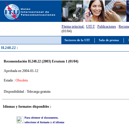
Página principal
:
UIT-T
:
Publicaciones
:
Recome
(01/04)
Sectores de la UIT
Sala de prensa
H.248.22 :
Recomendación H.248.22 (2003) Erratum 1 (01/04)
Aprobada en 2004-01-12
Estado :
Obsoleta
Disponibilidad :
Telecarga gratuita
Idiomas y formatos disponibles :
Para obtener el documento,
seleccione el formato y el idioma