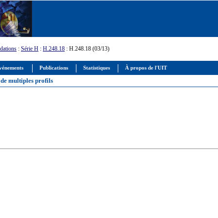
ations
:
Série H
:
H.248.18
: H.248.18 (03/13)
vénements
Publications
Statistiques
À propos de l'UIT
de multiples profils