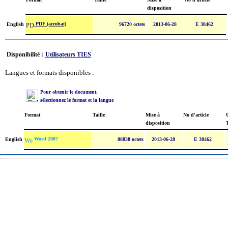
disposition
PDF (acrobat)
English
96720 octets
2013-06-28
E 38462
Disponibilité :
Utilisateurs TIES
Langues et formats disponibles :
Pour obtenir le document,
sélectionnez le format et la langue
Format
Taille
Mise à
No d'article
U
disposition
Word 2007
English
88838 octets
2013-06-28
E 38462