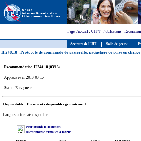
Page d'accueil
:
UIT-T
:
Publications
:
Recommand
Secteurs de l'UIT
Salle de presse
E
H.248.18 : Protocole de commande de passerelle: paquetage de prise en charge 
Recommandation H.248.18 (03/13)
Approuvée en 2013-03-16
Statut : En vigueur
Disponibilité : Documents disponibles gratuitement
Langues et formats disponibles :
Pour obtenir le document,
sélectionnez le format et la langue
Format
Taille
Mise à
No d'article