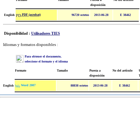
disposición
PDF (acrobat)
English
96720 octetos
2013-06-28
E 38462
Disponibilidad :
Utilisadores TIES
Idiomas y formatos disponibles :
Para obtener el documento,
seleccione el formato y el idioma
Formato
Tamaño
Puesta a
No del artículo
U
disposición
Word 2007
English
88838 octetos
2013-06-28
E 38462