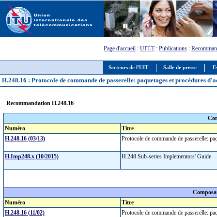
Page d'accueil
:
UIT-T
:
Publications
:
Recommand
Secteurs de l'UIT
Salle de presse
E
H.248.16 : Protocole de commande de passerelle: paquetages et procédures d'ac
Recommandation H.248.16
Com
Numéro
Titre
H.248.16 (03/13)
Protocole de commande de passerelle: paq
H.Imp248.x (10/2015)
H.248 Sub-series Implementors' Guide
Composan
Numéro
Titre
H.248.16 (11/02)
Protocole de commande de passerelle: paq