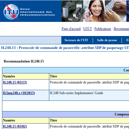
Page d'accueil
:
UIT-T
:
Publications
:
Recommand
Secteurs de l'UIT
Salle de presse
E
H.248.15 : Protocole de commande de passerelle: attribut SDP de paquetage U
Recommandation H.248.15
Com
Numéro
Titre
H.248.15 (03/13)
Protocole de commande de passerelle: attribut SDP de p
H.Imp248.x (10/2015)
H.248 Sub-series Implementors' Guide
Composan
Numéro
Titre
H.248.15 (03/02)
Protocole de commande de passerelle: attribut SDP de p