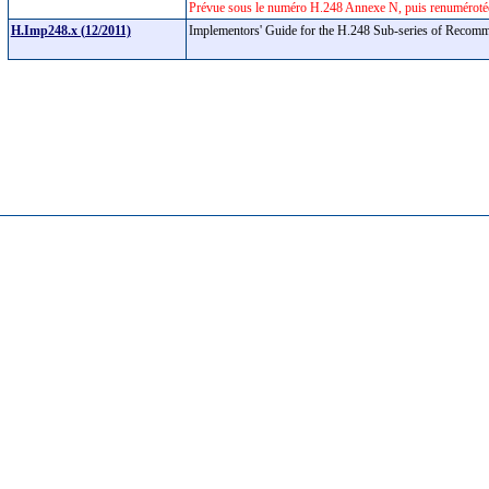
Prévue sous le numéro H.248 Annexe N, puis renumérotée
H.Imp248.x (12/2011)
Implementors' Guide for the H.248 Sub-series of Recom