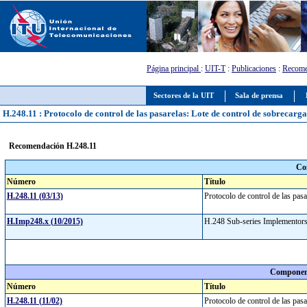
Página principal
:
UIT-T
:
Publicaciones
:
Recome
Sectores de la UIT
Sala de prensa
H.248.11 : Protocolo de control de las pasarelas: Lote de control de sobrecarg
Recomendación H.248.11
Co
Número
Título
H.248.11 (03/13)
Protocolo de control de las pas
H.Imp248.x (10/2015)
H.248 Sub-series Implementor
Component
Número
Título
H.248.11 (11/02)
Protocolo de control de las pas