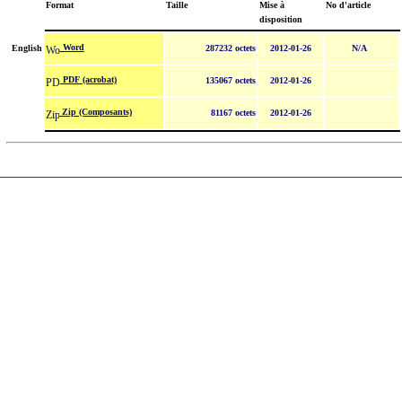
Format
Taille
Mise à
No d'article
disposition
Word
English
287232 octets
2012-01-26
N/A
PDF (acrobat)
135067 octets
2012-01-26
Zip (Composants)
81167 octets
2012-01-26