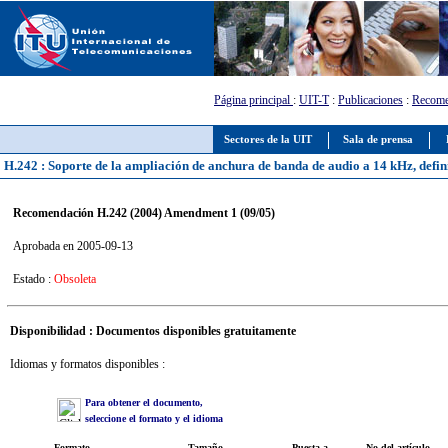
Página principal
:
UIT-T
:
Publicaciones
:
Recome
Sectores de la UIT
Sala de prensa
H.242 : Soporte de la ampliación de anchura de banda de audio a 14 kHz, defini
Recomendación H.242 (2004) Amendment 1 (09/05)
Aprobada en 2005-09-13
Estado :
Obsoleta
Disponibilidad : Documentos disponibles gratuitamente
Idiomas y formatos disponibles :
Para obtener el documento,
seleccione el formato y el idioma
Formato
Tamaño
Puesta a
No del artículo