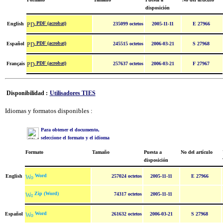
disposición
PDF (acrobat)
English
235099 octetos
2005-11-11
E 27966
PDF (acrobat)
Español
245515 octetos
2006-03-21
S 27968
PDF (acrobat)
Français
257637 octetos
2006-03-21
F 27967
Disponibilidad :
Utilisadores TIES
Idiomas y formatos disponibles :
Para obtener el documento,
seleccione el formato y el idioma
Formato
Tamaño
Puesta a
No del artículo
disposición
Word
English
257024 octetos
2005-11-11
E 27966
Zip (Word)
74317 octetos
2005-11-11
Word
Español
261632 octetos
2006-03-21
S 27968