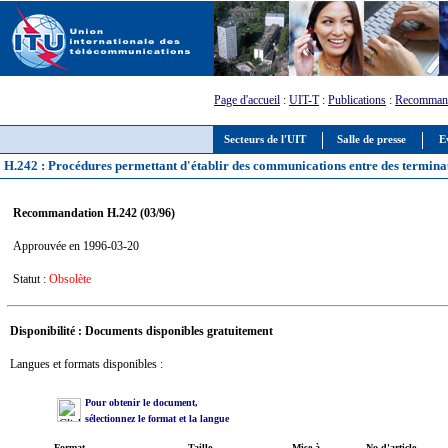
Page d'accueil
:
UIT-T
:
Publications
:
Recommand
Secteurs de l'UIT
Salle de presse
E
H.242 : Procédures permettant d'établir des communications entre des terminaux
Recommandation H.242 (03/96)
Approuvée en 1996-03-20
Statut :
Obsolète
Disponibilité : Documents disponibles gratuitement
Langues et formats disponibles :
Pour obtenir le document,
sélectionnez le format et la langue
Format
Taille
Mise à
No d'article