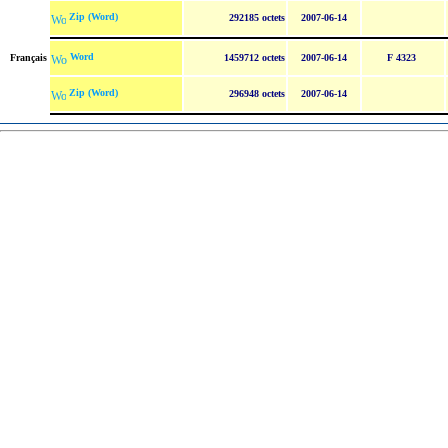
Zip (Word)
292185 octets
2007-06-14
Word
Français
1459712 octets
2007-06-14
F 4323
Zip (Word)
296948 octets
2007-06-14