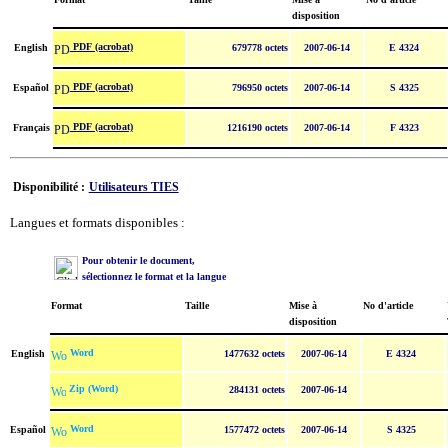
disposition
PDF (acrobat)
English
679778 octets
2007-06-14
E 4324
PDF (acrobat)
Español
796950 octets
2007-06-14
S 4325
PDF (acrobat)
Français
1216190 octets
2007-06-14
F 4323
Disponibilité :
Utilisateurs TIES
Langues et formats disponibles :
Pour obtenir le document,
sélectionnez le format et la langue
Format
Taille
Mise à
No d'article
disposition
Word
English
1477632 octets
2007-06-14
E 4324
Zip (Word)
284131 octets
2007-06-14
Word
Español
1577472 octets
2007-06-14
S 4325