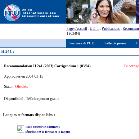
Page d'accueil
:
UIT-T
:
Publications
:
Recommand
1 (03/04)
Secteurs de l'UIT
Salle de presse
E
H.241 :
Recommandation H.241 (2003) Corrigendum 1 (03/04)
Ce corrige
Approuvée en 2004-03-15
Statut :
Obsolète
Disponibilité :
Téléchargement gratuit
Langues et formats disponibles :
Pour obtenir le document,
sélectionnez le format et la langue