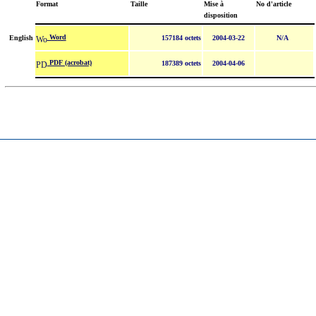
Format
Taille
Mise à
No d'article
disposition
Word
English
157184 octets
2004-03-22
N/A
PDF (acrobat)
187389 octets
2004-04-06