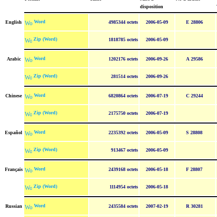
disposition
Word
English
4985344 octets
2006-05-09
E 28806
Zip (Word)
1818785 octets
2006-05-09
Word
Arabic
1202176 octets
2006-09-26
A 29586
Zip (Word)
281514 octets
2006-09-26
Word
Chinese
6820864 octets
2006-07-19
C 29244
Zip (Word)
2175750 octets
2006-07-19
Word
Español
2235392 octets
2006-05-09
S 28808
Zip (Word)
913467 octets
2006-05-09
Word
Français
2439168 octets
2006-05-18
F 28807
Zip (Word)
1114954 octets
2006-05-18
Word
Russian
2435584 octets
2007-02-19
R 30281