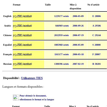
Format
Taille
Mise à
No d'article
disposition
PDF (acrobat)
English
1229177 octets
2006-05-09
E 28806
PDF (acrobat)
Arabic
846969 octets
2006-09-26
A 29586
PDF (acrobat)
Chinese
2032959 octets
2006-07-19
C 29244
PDF (acrobat)
Español
1085968 octets
2006-05-09
S 28808
PDF (acrobat)
Français
1165177 octets
2006-05-18
F 28807
PDF (acrobat)
Russian
1300396 octets
2007-02-19
R 30281
Disponibilité :
Utilisateurs TIES
Langues et formats disponibles :
Pour obtenir le document,
sélectionnez le format et la langue
Format
Taille
Mise à
No d'article