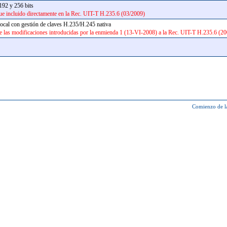
 192 y 256 bits
ue incluido directamente en la Rec. UIT-T H.235.6 (03/2009)
vocal con gestión de claves H.235/H.245 nativa
e las modificaciones introducidas por la enmienda 1 (13-VI-2008) a la Rec. UIT-T H.235.6 (20
Comienzo de l