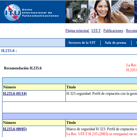
Página principal
:
UIT-T
:
Publicaciones
:
Recome
Sectores de la UIT
Sala de prensa
H.235.6 :
La Rec.
Recomendación H.235.6
H.235.
Número
Título
H.235.6 (01/14)
H.323 seguridad: Perfil de criptación con la ge
Número
Título
H.235.6 (09/05)
Marco de seguridad H.323: Perfil de criptación 
La Rec. UIT-T H.235 (2003) se reorganizó en oc