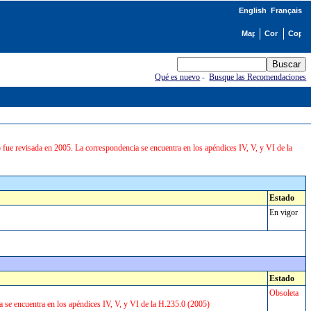
English
Français
Qué es nuevo
-
Busque las Recomendaciones
e revisada en 2005. La correspondencia se encuentra en los apéndices IV, V, y VI de la
Estado
En vigor
Estado
Obsoleta
e encuentra en los apéndices IV, V, y VI de la H.235.0 (2005)