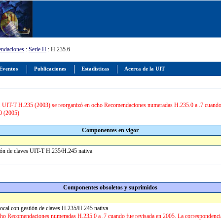
ndaciones
:
Serie H
: H.235.6
Eventos
Publicaciones
Estadísticas
Acerca de la UIT
 UIT-T H.235 (2003) se reorganizó en ocho Recomendaciones numeradas H.235.0 a .7 cuando fu
0 (2005)
Componentes en vigor
stión de claves UIT-T H.235/H.245 nativa
Componentes obsoletos y suprimidos
vocal con gestión de claves H.235/H.245 nativa
ho Recomendaciones numeradas H.235.0 a .7 cuando fue revisada en 2005. La correspondencia s