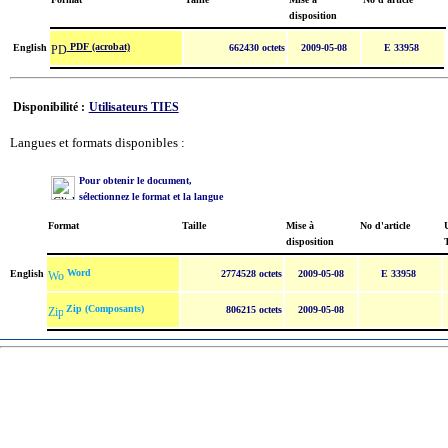
disposition
PDF (acrobat)
English
662430 octets
2009-05-08
E 33958
Disponibilité :
Utilisateurs TIES
Langues et formats disponibles :
Pour obtenir le document,
sélectionnez le format et la langue
Format
Taille
Mise à
No d'article
U
disposition
Word
English
2774528 octets
2009-05-08
E 33958
Zip (Composants)
806215 octets
2009-05-08