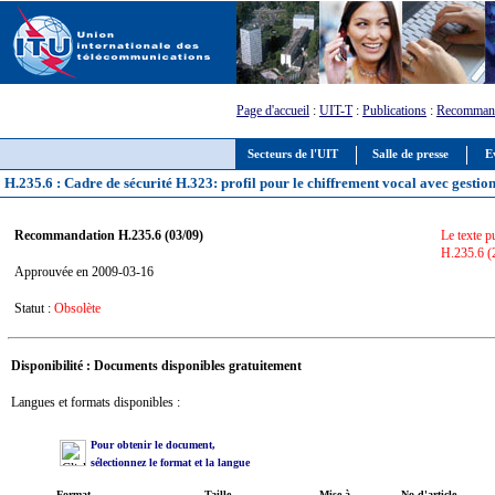
Page d'accueil
:
UIT-T
:
Publications
:
Recommand
Secteurs de l'UIT
Salle de presse
E
H.235.6 : Cadre de sécurité H.323: profil pour le chiffrement vocal avec gestio
Recommandation H.235.6 (03/09)
Le texte p
H.235.6 (
Approuvée en 2009-03-16
Statut :
Obsolète
Disponibilité : Documents disponibles gratuitement
Langues et formats disponibles :
Pour obtenir le document,
sélectionnez le format et la langue
Format
Taille
Mise à
No d'article