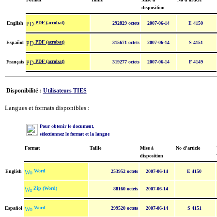
disposition
PDF (acrobat)
English
292829 octets
2007-06-14
E 4150
PDF (acrobat)
Español
315671 octets
2007-06-14
S 4151
PDF (acrobat)
Français
319277 octets
2007-06-14
F 4149
Disponibilité :
Utilisateurs TIES
Langues et formats disponibles :
Pour obtenir le document,
sélectionnez le format et la langue
Format
Taille
Mise à
No d'article
disposition
Word
English
253952 octets
2007-06-14
E 4150
Zip (Word)
88160 octets
2007-06-14
Word
Español
299520 octets
2007-06-14
S 4151