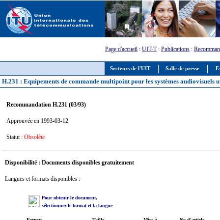
Page d'accueil
:
UIT-T
:
Publications
:
Recommand
Secteurs de l'UIT
Salle de presse
E
H.231 : Equipements de commande multipoint pour les systèmes audiovisuels uti
Recommandation H.231 (03/93)
Approuvée en 1993-03-12
Statut :
Obsolète
Disponibilité : Documents disponibles gratuitement
Langues et formats disponibles :
Pour obtenir le document,
sélectionnez le format et la langue
Format
Taille
Mise à
No d'article