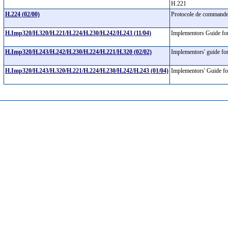
H.221
H.224 (02/00)
Protocole de commande e
H.Imp320/H.320/H.221/H.224/H.230/H.242/H.243 (11/04)
Implementors Guide fo
H.Imp320/H.243/H.242/H.230/H.224/H.221/H.320 (02/02)
Implementors' guide f
H.Imp320/H.243/H.320/H.221/H.224/H.230/H.242/H.243 (01/04)
Implementors' Guide f