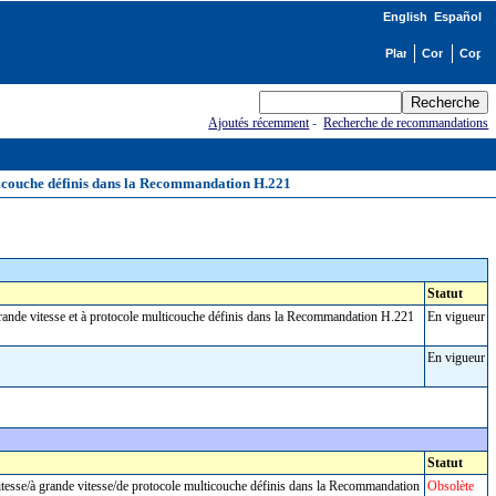
English
Español
Ajoutés récemment
-
Recherche de recommandations
ulticouche définis dans la Recommandation H.221
Statut
à grande vitesse et à protocole multicouche définis dans la Recommandation H.221
En vigueur
En vigueur
Statut
itesse/à grande vitesse/de protocole multicouche définis dans la Recommandation
Obsolète