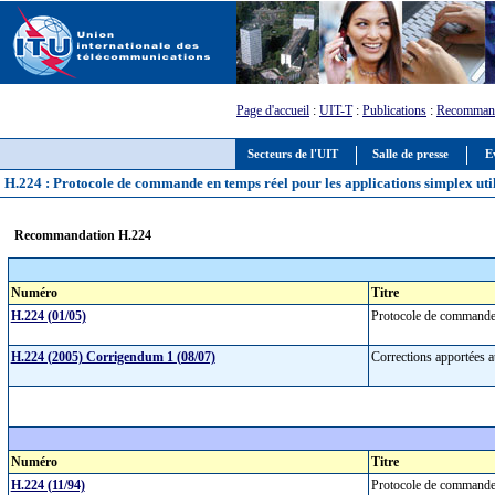
Page d'accueil
:
UIT-T
:
Publications
:
Recommand
Secteurs de l'UIT
Salle de presse
E
H.224 : Protocole de commande en temps réel pour les applications simplex util
Recommandation H.224
Numéro
Titre
H.224 (01/05)
Protocole de commande e
H.224 (2005) Corrigendum 1 (08/07)
Corrections apportées 
Numéro
Titre
H.224 (11/94)
Protocole de commande e