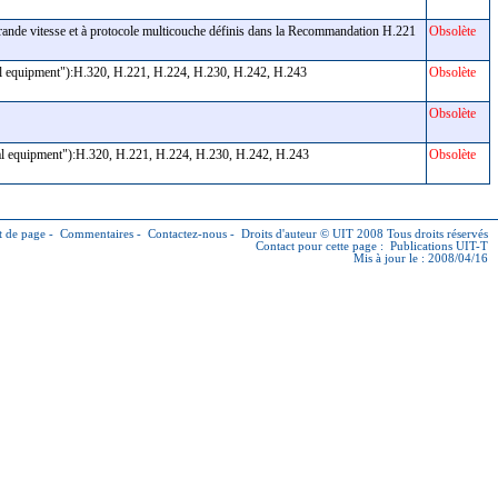
à grande vitesse et à protocole multicouche définis dans la Recommandation H.221
Obsolète
al equipment"):H.320, H.221, H.224, H.230, H.242, H.243
Obsolète
Obsolète
nal equipment"):H.320, H.221, H.224, H.230, H.242, H.243
Obsolète
 de page
-
Commentaires
-
Contactez-nous
-
Droits d'auteur © UIT
2008 Tous droits réservés
Contact pour cette page :
Publications UIT-T
Mis à jour le : 2008/04/16