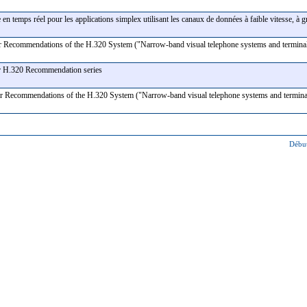
n temps réel pour les applications simplex utilisant les canaux de données à faible vitesse, 
r Recommendations of the H.320 System ("Narrow-band visual telephone systems and termin
or H.320 Recommendation series
or Recommendations of the H.320 System ("Narrow-band visual telephone systems and termi
Début