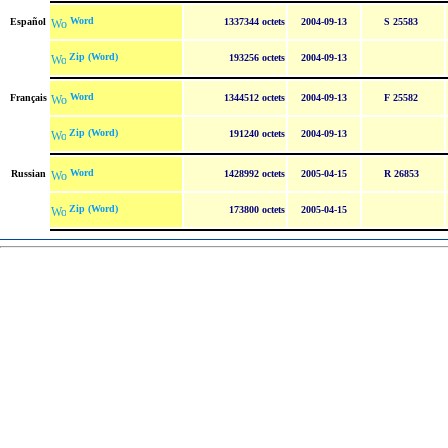
Word
Español
1337344 octets
2004-09-13
S 25583
Zip (Word)
193256 octets
2004-09-13
Word
Français
1344512 octets
2004-09-13
F 25582
Zip (Word)
191240 octets
2004-09-13
Word
Russian
1428992 octets
2005-04-15
R 26853
Zip (Word)
173800 octets
2005-04-15