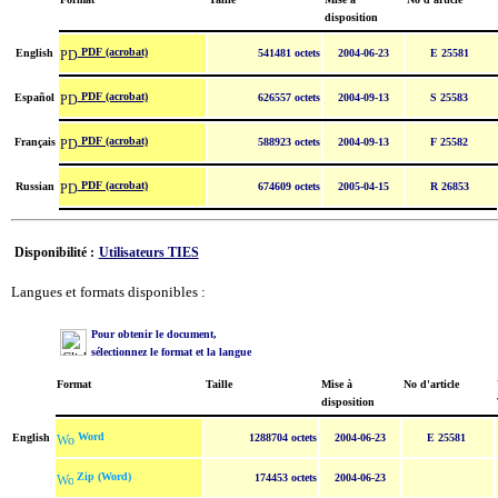
disposition
PDF (acrobat)
English
541481 octets
2004-06-23
E 25581
PDF (acrobat)
Español
626557 octets
2004-09-13
S 25583
PDF (acrobat)
Français
588923 octets
2004-09-13
F 25582
PDF (acrobat)
Russian
674609 octets
2005-04-15
R 26853
Disponibilité :
Utilisateurs TIES
Langues et formats disponibles :
Pour obtenir le document,
sélectionnez le format et la langue
Format
Taille
Mise à
No d'article
disposition
Word
English
1288704 octets
2004-06-23
E 25581
Zip (Word)
174453 octets
2004-06-23