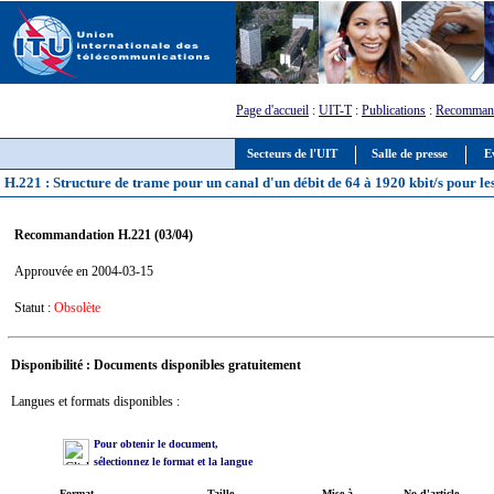
Page d'accueil
:
UIT-T
:
Publications
:
Recommand
Secteurs de l'UIT
Salle de presse
E
H.221 : Structure de trame pour un canal d'un débit de 64 à 1920 kbit/s pour les
Recommandation H.221 (03/04)
Approuvée en 2004-03-15
Statut :
Obsolète
Disponibilité : Documents disponibles gratuitement
Langues et formats disponibles :
Pour obtenir le document,
sélectionnez le format et la langue
Format
Taille
Mise à
No d'article