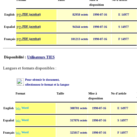
disposition
PDF (acrobat)
English
82958 octets
1990-07-16
E 14977
PDF (acrobat)
Español
94344 octets
1990-07-16
S 14977
PDF (acrobat)
Français
101213 octets
1990-07-16
F 14977
Disponibilité :
Utilisateurs TIES
Langues et formats disponibles :
Pour obtenir le document,
sélectionnez le format et la langue
Format
Taille
Mise à
No d'article
disposition
Word
English
308701 octets
1990-07-16
E 14977
Word
Español
317076 octets
1990-07-16
S 14977
Word
Français
325017 octets
1990-07-16
F 14977