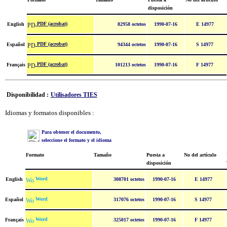
disposición
PDF (acrobat)
English
82958 octetos
1990-07-16
E 14977
PDF (acrobat)
Español
94344 octetos
1990-07-16
S 14977
PDF (acrobat)
Français
101213 octetos
1990-07-16
F 14977
Disponibilidad :
Utilisadores TIES
Idiomas y formatos disponibles :
Para obtener el documento,
seleccione el formato y el idioma
Formato
Tamaño
Puesta a
No del artículo
disposición
Word
English
308701 octetos
1990-07-16
E 14977
Word
Español
317076 octetos
1990-07-16
S 14977
Word
Français
325017 octetos
1990-07-16
F 14977