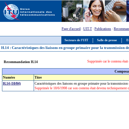
Page d'accueil
:
UIT-T
:
Publications
:
Recommand
Secteurs de l'UIT
Salle de presse
E
H.14 : Caractéristiques des liaisons en groupe primaire pour la transmission de
Supprimée car le contenu étai
Recommandation H.14
Composan
Numéro
Titre
H.14 (10/84)
Caractéristiques des liaisons en groupe primaire pour la transmission
Supprimée le 18/6/1998 car son contenu était devenu techniquement o