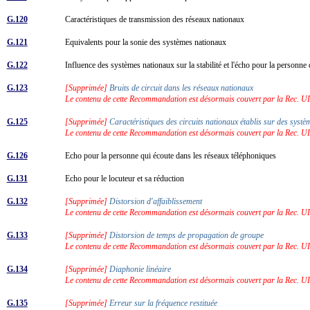
G.120
Caractéristiques de transmission des réseaux nationaux
G.121
Equivalents pour la sonie des systèmes nationaux
G.122
Influence des systèmes nationaux sur la stabilité et l'écho pour la personne
G.123
[Supprimée]
Bruits de circuit dans les réseaux nationaux
Le contenu de cette Recommandation est désormais couvert par la Rec. U
G.125
[Supprimée]
Caractéristiques des circuits nationaux établis sur des sys
Le contenu de cette Recommandation est désormais couvert par la Rec. U
G.126
Echo pour la personne qui écoute dans les réseaux téléphoniques
G.131
Echo pour le locuteur et sa réduction
G.132
[Supprimée]
Distorsion d'affaiblissement
Le contenu de cette Recommandation est désormais couvert par la Rec. U
G.133
[Supprimée]
Distorsion de temps de propagation de groupe
Le contenu de cette Recommandation est désormais couvert par la Rec. U
G.134
[Supprimée]
Diaphonie linéaire
Le contenu de cette Recommandation est désormais couvert par la Rec. U
G.135
[Supprimée]
Erreur sur la fréquence restituée