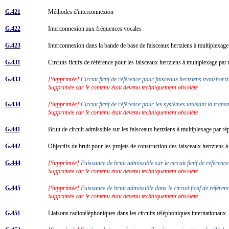
G.421
Méthodes d'interconnexion
G.422
Interconnexion aux fréquences vocales
G.423
Interconnexion dans la bande de base de faisceaux hertziens à multiplexage
G.431
Circuits fictifs de référence pour les faisceaux hertziens à multiplexage par
G.433
[Supprimée]
Circuit fictif de référence pour faisceaux hertziens transhor
Supprimée car le contenu était devenu techniquement obsolète
G.434
[Supprimée]
Circuit fictif de référence pour les systèmes utilisant la tran
Supprimée car le contenu était devenu techniquement obsolète
G.441
Bruit de circuit admissible sur les faisceaux hertziens à multiplexage par r
G.442
Objectifs de bruit pour les projets de construction des faisceaux hertziens à 
G.444
[Supprimée]
Puissance de bruit admissible sur le circuit fictif de référe
Supprimée car le contenu était devenu techniquement obsolète
G.445
[Supprimée]
Puissance de bruit admissible dans le circuit fictif de référen
Supprimée car le contenu était devenu techniquement obsolète
G.451
Liaisons radiotéléphoniques dans les circuits téléphoniques internationaux