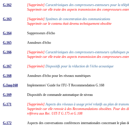
G.162
[Supprimée]
Caractéristiques des compresseurs-extenseurs pour la télé
Supprimée car elle traite des aspects transmission des compresseurs-exten
G.163
[Supprimée]
Systèmes de concentration des communications
Supprimée car le contenu était devenu techniquement obsolète
G.164
Suppresseurs d'écho
G.165
Annuleurs d'écho
G.166
[Supprimée]
Caractéristiques des compresseurs-extenseurs syllabiques po
Supprimée car elle traite des aspects transmission des compresseurs-exten
G.167
[Supprimée]
Dispositifs pour la réduction de l'écho acoustique
G.168
Annuleurs d'écho pour les réseaux numériques
G.Imp168
Implementors' Guide for ITU-T Recommendation G.168
G.169
Dispositifs de commande automatique de niveau
G.171
[Supprimée]
Aspects des réseaux à usage privé relatifs au plan de trans
Supprimée car elle renvoie à des Recommandations obsolètes. Pour des direc
référera aux Rec. UIT-T G.175 et G.108
G.172
Aspects des conversations conférences internationales concernant le plan 