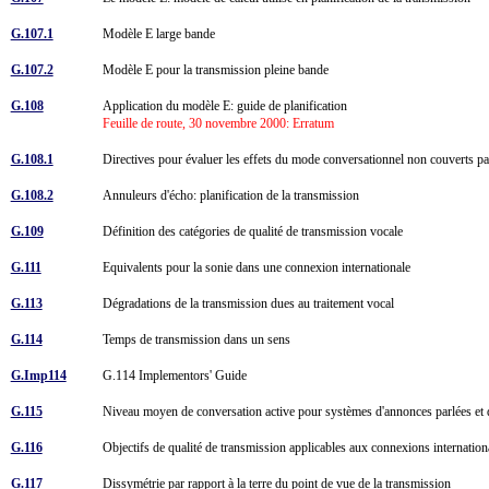
G.107.1
Modèle E large bande
G.107.2
Modèle E pour la transmission pleine bande
G.108
Application du modèle E: guide de planification
Feuille de route, 30 novembre 2000: Erratum
G.108.1
Directives pour évaluer les effets du mode conversationnel non couverts pa
G.108.2
Annuleurs d'écho: planification de la transmission
G.109
Définition des catégories de qualité de transmission vocale
G.111
Equivalents pour la sonie dans une connexion internationale
G.113
Dégradations de la transmission dues au traitement vocal
G.114
Temps de transmission dans un sens
G.Imp114
G.114 Implementors' Guide
G.115
Niveau moyen de conversation active pour systèmes d'annonces parlées et
G.116
Objectifs de qualité de transmission applicables aux connexions internatio
G.117
Dissymétrie par rapport à la terre du point de vue de la transmission