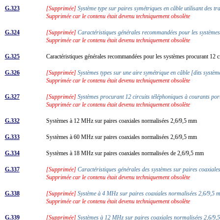
G.323
[Supprimée]
Système type sur paires symétriques en câble utilisant des t
Supprimée car le contenu était devenu techniquement obsolète
G.324
[Supprimée]
Caractéristiques générales recommandées pour les systèmes s
Supprimée car le contenu était devenu techniquement obsolète
G.325
Caractéristiques générales recommandées pour les systèmes procurant 12 ci
G.326
[Supprimée]
Systèmes types sur une aire symétrique en câble [dits systè
Supprimée car le contenu était devenu techniquement obsolète
G.327
[Supprimée]
Systèmes procurant 12 circuits téléphoniques à courants port
Supprimée car le contenu était devenu techniquement obsolète
G.332
Systèmes à 12 MHz sur paires coaxiales normalisées 2,6/9,5 mm
G.333
Systèmes à 60 MHz sur paires coaxiales normalisées 2,6/9,5 mm
G.334
Systèmes à 18 MHz sur paires coaxiales normalisées de 2,6/9,5 mm
G.337
[Supprimée]
Caractéristiques générales des systèmes sur paires coaxial
Supprimée car le contenu était devenu techniquement obsolète
G.338
[Supprimée]
Système à 4 MHz sur paires coaxiales normalisées 2,6/9,5 m
Supprimée car le contenu était devenu techniquement obsolète
G.339
[Supprimée]
Systèmes à 12 MHz sur paires coaxiales normalisées 2,6/9,5