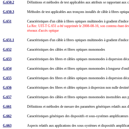
G.650.2
Définitions et méthodes de test applicables aux attributs se rapportant aux 
G.650.3
Méthodes de test applicables aux tronçons installés de câble à fibres op
G.651
Caractéristiques d'un câble à fibres optiques multimodes à gradient d'indi
La Rec. UIT-T G.651 a été supprimée le 2008-08-16, son contenu étant deve
réseaux d'accès optique
G.651.1
Caractéristiques d'un câble à fibres optiques multimodes à gradient d'indi
G.652
Caractéristiques des câbles et fibres optiques monomodes
G.653
Caractéristiques des fibres et câbles optiques monomodes à dispersion dé
G.654
Caractéristiques des câbles et fibres optiques monomodes à longueur d'on
G.655
Caractéristiques des fibres et câbles optiques monomodes à dispersion déc
G.656
Caractéristiques des fibres et câbles optiques à dispersion non nulle destin
G.657
Caractéristiques des câbles et fibres optiques monomodes insensibles aux 
G.661
Définitions et méthodes de mesure des paramètres génériques relatifs aux d
G.662
Caractéristiques génériques des dispositifs et sous-systèmes amplificateurs
G.663
Aspects relatifs aux applications des sous-systèmes et dispositifs amplific