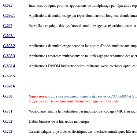
G.695
Interfaces optiques pour les applications de multiplexage par répartition 
G.696.1
Applications de multiplexage par répartition dense en longueur d'onde int
G.697
Surveillance optique des systèmes de multiplexage par répartition dens
G.698.1
G.698.2
Applications de multiplexage dense en longueurs d'ondes multicanaux amp
G.698.3
Applications amorcées multicanaux de multiplexage par répartition dense 
G.698.4
Applications DWDM bidirectionnelles multicanal avec interfaces optique
G.698.5
G.698.6
G.700
[Supprimée]
Cadre des Recommandations des séries G.700, G.800 et G
Supprimée car le contenu était devenu techniquement obsolète
G.701
Vocabulaire relatif à la modulation par impulsions et codage (MIC), au mu
G.702
Débits binaires de la hiérarchie numérique
G.703
Caractéristiques physiques et électriques des interfaces numériques hiérar