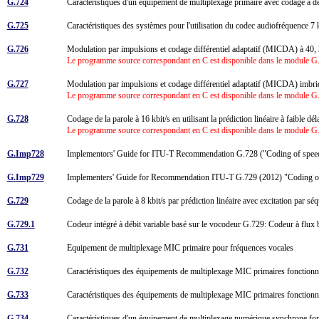
G.724
Caractéristiques d'un équipement de multiplexage primaire avec codage à dé
G.725
Caractéristiques des systèmes pour l'utilisation du codec audiofréquence 7 
G.726
Modulation par impulsions et codage différentiel adaptatif (MICDA) à 40, 
Le programme source correspondant en C est disponible dans le module G.7
G.727
Modulation par impulsions et codage différentiel adaptatif (MICDA) imbriqu
Le programme source correspondant en C est disponible dans le module G.7
G.728
Codage de la parole à 16 kbit/s en utilisant la prédiction linéaire à faible d
Le programme source correspondant en C est disponible dans le module G.7
G.Imp728
Implementors' Guide for ITU-T Recommendation G.728 ("Coding of speech a
G.Imp729
Implementers' Guide for Recommendation ITU-T G.729 (2012) "Coding o
G.729
Codage de la parole à 8 kbit/s par prédiction linéaire avec excitation par 
G.729.1
Codeur intégré à débit variable basé sur le vocodeur G.729: Codeur à flux 
G.731
Equipement de multiplexage MIC primaire pour fréquences vocales
G.732
Caractéristiques des équipements de multiplexage MIC primaires fonctionn
G.733
Caractéristiques des équipements de multiplexage MIC primaires fonctionn
G.734
Caractéristiques d'un équipement de multiplexage numérique synchrone fo