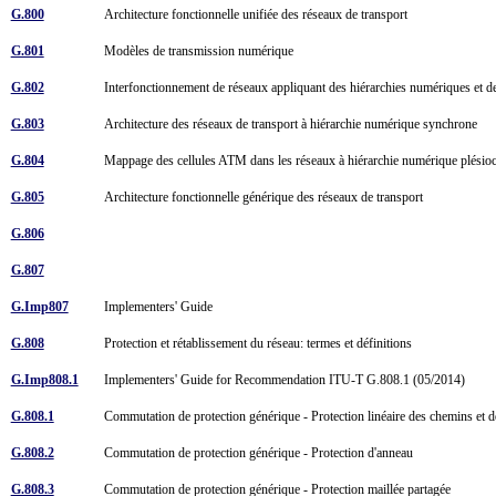
G.800
Architecture fonctionnelle unifiée des réseaux de transport
G.801
Modèles de transmission numérique
G.802
Interfonctionnement de réseaux appliquant des hiérarchies numériques et de
G.803
Architecture des réseaux de transport à hiérarchie numérique synchrone
G.804
Mappage des cellules ATM dans les réseaux à hiérarchie numérique plési
G.805
Architecture fonctionnelle générique des réseaux de transport
G.806
G.807
G.Imp807
Implementers' Guide
G.808
Protection et rétablissement du réseau: termes et définitions
G.Imp808.1
Implementers' Guide for Recommendation ITU-T G.808.1 (05/2014)
G.808.1
Commutation de protection générique - Protection linéaire des chemins et
G.808.2
Commutation de protection générique - Protection d'anneau
G.808.3
Commutation de protection générique - Protection maillée partagée