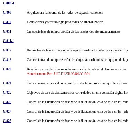
G.808.4
G.809
Arquitectura funcional de las redes de capa sin conexión
G.810
Definiciones y terminología para redes de sincronización
G.811
Características de temporización de los relojes de referencia primarios
G.811.1
G.812
Requisitos de temporización de relojes subordinados adecuados para utiliz
G.813
Características de temporización de relojes subordinados de equipos de la j
G.820
Relaciones entre las Recomendaciones sobre la calidad de funcionamiento de 
Anteriormente Rec. UIT-T I.351/Y.801/Y.1501
G.821
Característica de error de una conexión digital internacional que funciona a
G.822
Objetivos de tasa de deslizamientos controlados en una conexión digital in
G.823
Control de la fluctuación de fase y de la fluctuación lenta de fase en las re
G.824
Control de la fluctuación de fase y de la fluctuación lenta de fase en las re
G.825
Control de la fluctuación de fase y de la fluctuación lenta de fase en las red