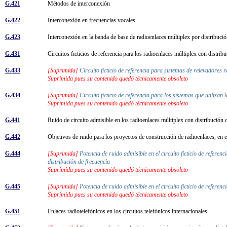
G.421
Métodos de interconexión
G.422
Interconexión en frecuencias vocales
G.423
Interconexión en la banda de base de radioenlaces múltiplex por distribuci
G.431
Circuitos ficticios de referencia para los radioenlaces múltiplex con distri
G.433
[Suprimida]
Circuito ficticio de referencia para sistemas de relevadores 
Suprimida pues su contenido quedó técnicamente obsoleto
G.434
[Suprimida]
Circuito ficticio de referencia para los sistemas que utilizan 
Suprimida pues su contenido quedó técnicamente obsoleto
G.441
Ruido de circuito admisible en los radioenlaces múltiplex con distribución
G.442
Objetivos de ruido para los proyectos de construcción de radioenlaces, en el
G.444
[Suprimida]
Potencia de ruido admisible en el circuito ficticio de referen
distribución de frecuencia
Suprimida pues su contenido quedó técnicamente obsoleto
G.445
[Suprimida]
Potencia de ruido admisible en el circuito ficticio de referenc
Suprimida pues su contenido quedó técnicamente obsoleto
G.451
Enlaces radiotelefónicos en los circuitos telefónicos internacionales