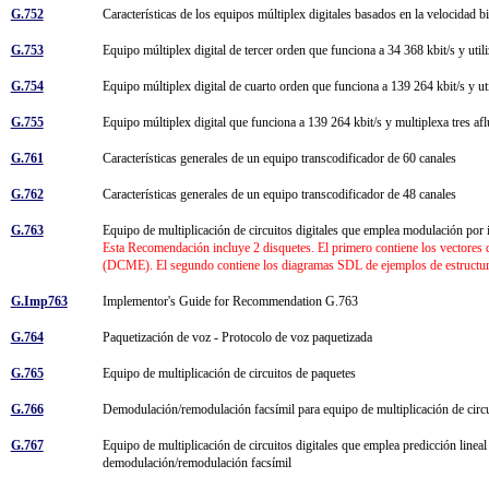
G.752
Características de los equipos múltiplex digitales basados en la velocidad 
G.753
Equipo múltiplex digital de tercer orden que funciona a 34 368 kbit/s y util
G.754
Equipo múltiplex digital de cuarto orden que funciona a 139 264 kbit/s y uti
G.755
Equipo múltiplex digital que funciona a 139 264 kbit/s y multiplexa tres af
G.761
Características generales de un equipo transcodificador de 60 canales
G.762
Características generales de un equipo transcodificador de 48 canales
G.763
Equipo de multiplicación de circuitos digitales que emplea modulación por 
Esta Recomendación incluye 2 disquetes. El primero contiene los vectores de
(DCME). El segundo contiene los diagramas SDL de ejemplos de estructur
G.Imp763
Implementor's Guide for Recommendation G.763
G.764
Paquetización de voz - Protocolo de voz paquetizada
G.765
Equipo de multiplicación de circuitos de paquetes
G.766
Demodulación/remodulación facsímil para equipo de multiplicación de circu
G.767
Equipo de multiplicación de circuitos digitales que emplea predicción lineal 
demodulación/remodulación facsímil