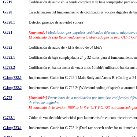
G.719
Codificación de audio en la banda completa y de baja complejidad para apli
G.720
Caracterización del funcionamiento de codificadores vocales digitales de b
G.720.1
Detector genérico de actividad sonora
G.721
[Suprimida]
Modulación por impulsos codificados diferencial adaptativ
El contenido de esta Recomendación está abarcado por la Rec. UIT-T G.
G.722
Codificación de audio de 7 kHz dentro de 64 kbit/s
G.722.1
Codificación de baja complejidad a 24 y 32 kbit/s para el funcionamiento 
G.722.2
Codificación en banda ancha de voz a unos 16 kbit/s utilizando banda anch
G.Imp722.1
Implementors' Guide for G.722.1 Main Body and Annex B: (Coding at 24 an
G.Imp722.2
Implementors' Guide for G.722.2: (Wideband coding of speech at around
G.723
[Suprimida]
Extensiones de la modulación por impulsos codificados difer
de circuitos digitales
El contenido de la versión 1988 de la Rec. UIT-T G.723 está abarcado po
G.723.1
Códec de voz de doble velocidad para la transmisión en comunicaciones mu
G.Imp723.1
Implementors' Guide for G.723.1: (Dual rate speech coder for multimedia 