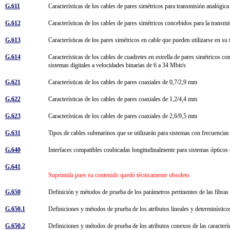
G.611
Características de los cables de pares simétricos para transmisión analógic
G.612
Características de los cables de pares simétricos concebidos para la transm
G.613
Características de los pares simétricos en cable que pueden utilizarse en su
G.614
Características de los cables de cuadretes en estrella de pares simétricos c
sistemas digitales a velocidades binarias de 6 a 34 Mbit/s
G.621
Características de los cables de pares coaxiales de 0,7/2,9 mm
G.622
Características de los cables de pares coaxiales de 1,2/4,4 mm
G.623
Características de los cables de pares coaxiales de 2,6/9,5 mm
G.631
Tipos de cables submarinos que se utilizarán para sistemas con frecuencia
G.640
Interfaces compatibles coubicadas longitudinalmente para sistemas ópticos 
G.641
Suprimida pues su contenido quedó técnicamente obsoleto
G.650
Definición y métodos de prueba de los parámetros pertinentes de las fib
G.650.1
Definiciones y métodos de prueba de los atributos lineales y determiníst
G.650.2
Definiciones y métodos de prueba de los atributos conexos de las caracterí