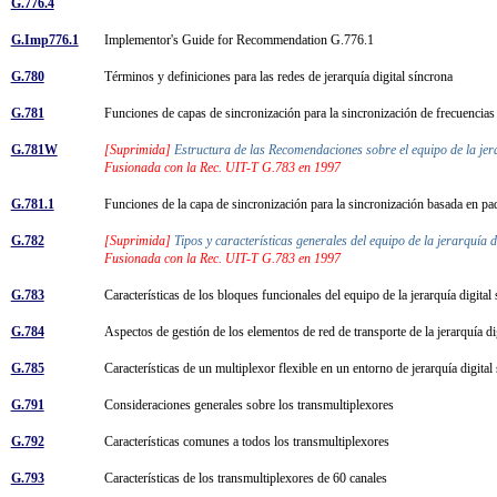
G.776.4
G.Imp776.1
Implementor's Guide for Recommendation G.776.1
G.780
Términos y definiciones para las redes de jerarquía digital síncrona
G.781
Funciones de capas de sincronización para la sincronización de frecuencias
G.781W
[Suprimida]
Estructura de las Recomendaciones sobre el equipo de la jer
Fusionada con la Rec. UIT-T G.783 en 1997
G.781.1
Funciones de la capa de sincronización para la sincronización basada en p
G.782
[Suprimida]
Tipos y características generales del equipo de la jerarquía 
Fusionada con la Rec. UIT-T G.783 en 1997
G.783
Características de los bloques funcionales del equipo de la jerarquía digita
G.784
Aspectos de gestión de los elementos de red de transporte de la jerarquía 
G.785
Características de un multiplexor flexible en un entorno de jerarquía digita
G.791
Consideraciones generales sobre los transmultiplexores
G.792
Características comunes a todos los transmultiplexores
G.793
Características de los transmultiplexores de 60 canales