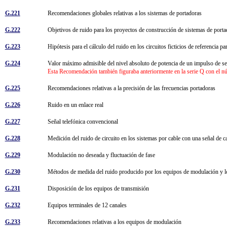
G.221
Recomendaciones globales relativas a los sistemas de portadoras
G.222
Objetivos de ruido para los proyectos de construcción de sistemas de po
G.223
Hipótesis para el cálculo del ruido en los circuitos ficticios de referencia p
G.224
Valor máximo admisible del nivel absoluto de potencia de un impulso de s
Esta Recomendación también figuraba anteriormente en la serie Q con el 
G.225
Recomendaciones relativas a la precisión de las frecuencias portadoras
G.226
Ruido en un enlace real
G.227
Señal telefónica convencional
G.228
Medición del ruido de circuito en los sistemas por cable con una señal de c
G.229
Modulación no deseada y fluctuación de fase
G.230
Métodos de medida del ruido producido por los equipos de modulación y lo
G.231
Disposición de los equipos de transmisión
G.232
Equipos terminales de 12 canales
G.233
Recomendaciones relativas a los equipos de modulación