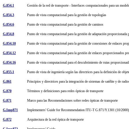
G.854.1
Gestión de la red de transporte - Interfaces computacionales para un model
G.854.3
Punto de vista computacional para la gestión de topologías
G.854.6
Punto de vista computacional para la gestión de caminos
G.854.8
Punto de vista computacional para la gestión de adaptación proporcionada
G.854.10
Punto de vista computacional para la gestión de conexiones de enlaces pr
G.854.12
Punto de vista computacional para la gestión de enlaces proporcionados p
G.854.16
Punto de vista computacional para el descubrimiento de rutas proporcion
G.855.1
Punto de vista de ingeniería según las directrices para la definición de obj
G.861
Principios y directrices para la integración de sistemas de satélite y de radi
G.870
Términos y definiciones para redes ópticas de transporte
G.871
Marco para las Recomendaciones sobre redes ópticas de transporte
G.Imp871
Implementers' Guide for Recommendation ITU-T G.871/Y.1301 (10/200
G.872
Arquitectura de la red óptica de transporte
G.Imp872
Implementers' Guide