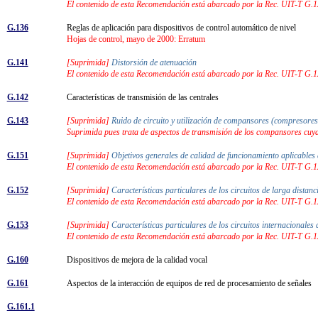
El contenido de esta Recomendación está abarcado por la Rec. UIT-T G.
G.136
Reglas de aplicación para dispositivos de control automático de nivel
Hojas de control, mayo de 2000: Erratum
G.141
[Suprimida]
Distorsión de atenuación
El contenido de esta Recomendación está abarcado por la Rec. UIT-T G.
G.142
Características de transmisión de las centrales
G.143
[Suprimida]
Ruido de circuito y utilización de compansores (compresor
Suprimida pues trata de aspectos de transmisión de los compansores cuya
G.151
[Suprimida]
Objetivos generales de calidad de funcionamiento aplicables
El contenido de esta Recomendación está abarcado por la Rec. UIT-T G.
G.152
[Suprimida]
Características particulares de los circuitos de larga dista
El contenido de esta Recomendación está abarcado por la Rec. UIT-T G.
G.153
[Suprimida]
Características particulares de los circuitos internacionale
El contenido de esta Recomendación está abarcado por la Rec. UIT-T G.
G.160
Dispositivos de mejora de la calidad vocal
G.161
Aspectos de la interacción de equipos de red de procesamiento de señales
G.161.1