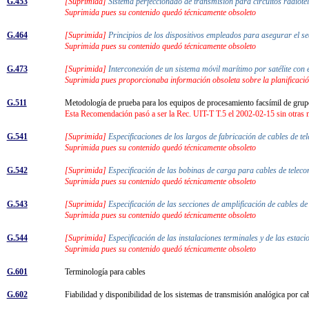
G.453
[Suprimida]
Sistema perfeccionado de transmisión para circuitos radiot
Suprimida pues su contenido quedó técnicamente obsoleto
G.464
[Suprimida]
Principios de los dispositivos empleados para asegurar el s
Suprimida pues su contenido quedó técnicamente obsoleto
G.473
[Suprimida]
Interconexión de un sistema móvil marítimo por satélite con 
Suprimida pues proporcionaba información obsoleta sobre la planificación
G.511
Metodología de prueba para los equipos de procesamiento facsímil de grup
Esta Recomendación pasó a ser la Rec. UIT-T T.5 el 2002-02-15 sin otras 
G.541
[Suprimida]
Especificaciones de los largos de fabricación de cables de 
Suprimida pues su contenido quedó técnicamente obsoleto
G.542
[Suprimida]
Especificación de las bobinas de carga para cables de tel
Suprimida pues su contenido quedó técnicamente obsoleto
G.543
[Suprimida]
Especificación de las secciones de amplificación de cables 
Suprimida pues su contenido quedó técnicamente obsoleto
G.544
[Suprimida]
Especificación de las instalaciones terminales y de las estac
Suprimida pues su contenido quedó técnicamente obsoleto
G.601
Terminología para cables
G.602
Fiabilidad y disponibilidad de los sistemas de transmisión analógica por c