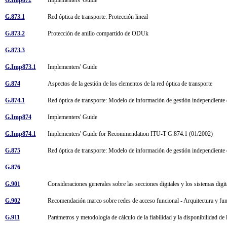
G.873.1
Red óptica de transporte: Protección lineal
G.873.2
Protección de anillo compartido de ODUk
G.873.3
G.Imp873.1
Implementers' Guide
G.874
Aspectos de la gestión de los elementos de la red óptica de transporte
G.874.1
Red óptica de transporte: Modelo de información de gestión independiente 
G.Imp874
Implementers' Guide
G.Imp874.1
Implementers' Guide for Recommendation ITU-T G.874.1 (01/2002)
G.875
Red óptica de transporte: Modelo de información de gestión independiente 
G.876
G.901
Consideraciones generales sobre las secciones digitales y los sistemas digi
G.902
Recomendación marco sobre redes de acceso funcional - Arquitectura y func
G.911
Parámetros y metodología de cálculo de la fiabilidad y la disponibilidad de