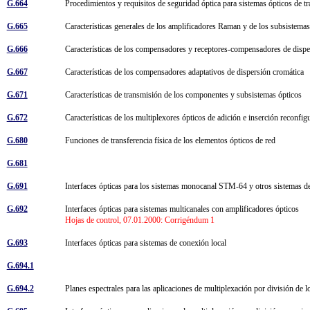
G.664
Procedimientos y requisitos de seguridad óptica para sistemas ópticos de 
G.665
Características generales de los amplificadores Raman y de los subsistem
G.666
Características de los compensadores y receptores-compensadores de disp
G.667
Características de los compensadores adaptativos de dispersión cromática
G.671
Características de transmisión de los componentes y subsistemas ópticos
G.672
Características de los multiplexores ópticos de adición e inserción reconfi
G.680
Funciones de transferencia física de los elementos ópticos de red
G.681
G.691
Interfaces ópticas para los sistemas monocanal STM-64 y otros sistemas de 
G.692
Interfaces ópticas para sistemas multicanales con amplificadores ópticos
Hojas de control, 07.01.2000: Corrigéndum 1
G.693
Interfaces ópticas para sistemas de conexión local
G.694.1
G.694.2
Planes espectrales para las aplicaciones de multiplexación por división de