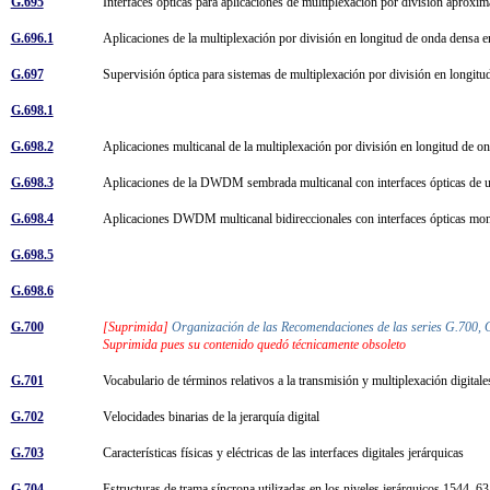
G.695
Interfaces ópticas para aplicaciones de multiplexación por división aprox
G.696.1
Aplicaciones de la multiplexación por división en longitud de onda densa 
G.697
Supervisión óptica para sistemas de multiplexación por división en longit
G.698.1
G.698.2
Aplicaciones multicanal de la multiplexación por división en longitud de 
G.698.3
Aplicaciones de la DWDM sembrada multicanal con interfaces ópticas de 
G.698.4
Aplicaciones DWDM multicanal bidireccionales con interfaces ópticas mo
G.698.5
G.698.6
G.700
[Suprimida]
Organización de las Recomendaciones de las series G.700,
Suprimida pues su contenido quedó técnicamente obsoleto
G.701
Vocabulario de términos relativos a la transmisión y multiplexación digita
G.702
Velocidades binarias de la jerarquía digital
G.703
Características físicas y eléctricas de las interfaces digitales jerárquicas
G.704
Estructuras de trama síncrona utilizadas en los niveles jerárquicos 1544, 