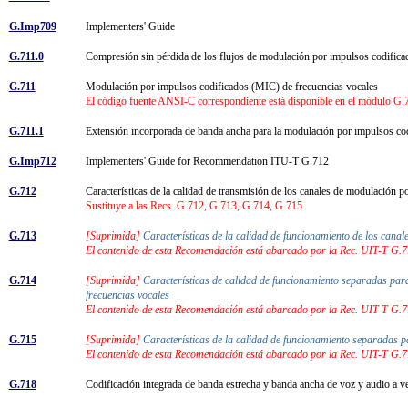
G.Imp709
Implementers' Guide
G.711.0
Compresión sin pérdida de los flujos de modulación por impulsos codifi
G.711
Modulación por impulsos codificados (MIC) de frecuencias vocales
El código fuente ANSI-C correspondiente está disponible en el módulo G.71
G.711.1
Extensión incorporada de banda ancha para la modulación por impulsos c
G.Imp712
Implementers' Guide for Recommendation ITU-T G.712
G.712
Características de la calidad de transmisión de los canales de modulación 
Sustituye a las Recs. G.712, G.713, G.714, G.715
G.713
[Suprimida]
Características de la calidad de funcionamiento de los canal
El contenido de esta Recomendación está abarcado por la Rec. UIT-T G.
G.714
[Suprimida]
Características de calidad de funcionamiento separadas para l
frecuencias vocales
El contenido de esta Recomendación está abarcado por la Rec. UIT-T G.
G.715
[Suprimida]
Características de la calidad de funcionamiento separadas pa
El contenido de esta Recomendación está abarcado por la Rec. UIT-T G.
G.718
Codificación integrada de banda estrecha y banda ancha de voz y audio a ve