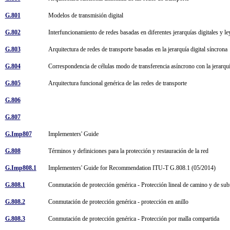
G.801
Modelos de transmisión digital
G.802
Interfuncionamiento de redes basadas en diferentes jerarquías digitales y l
G.803
Arquitectura de redes de transporte basadas en la jerarquía digital síncron
G.804
Correspondencia de células modo de transferencia asíncrono con la jerarqu
G.805
Arquitectura funcional genérica de las redes de transporte
G.806
G.807
G.Imp807
Implementers' Guide
G.808
Términos y definiciones para la protección y restauración de la red
G.Imp808.1
Implementers' Guide for Recommendation ITU-T G.808.1 (05/2014)
G.808.1
Conmutación de protección genérica - Protección lineal de camino y de su
G.808.2
Conmutación de protección genérica - protección en anillo
G.808.3
Conmutación de protección genérica - Protección por malla compartida