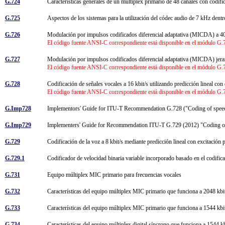
G.724
Características generales de un múltiplex primario de 48 canales con codif
G.725
Aspectos de los sistemas para la utilización del códec audio de 7 kHz dent
G.726
Modulación por impulsos codificados diferencial adaptativa (MICDA) a 40
El código fuente ANSI-C correspondiente está disponible en el módulo G.72
G.727
Modulación por impulsos codificados diferencial adaptativa (MICDA) jerar
El código fuente ANSI-C correspondiente está disponible en el módulo G.72
G.728
Codificación de señales vocales a 16 kbit/s utilizando predicción lineal co
El código fuente ANSI-C correspondiente está disponible en el módulo G.72
G.Imp728
Implementors' Guide for ITU-T Recommendation G.728 ("Coding of speech a
G.Imp729
Implementers' Guide for Recommendation ITU-T G.729 (2012) "Coding o
G.729
Codificación de la voz a 8 kbit/s mediante predicción lineal con excitación
G.729.1
Codificador de velocidad binaria variable incorporado basado en el codific
G.731
Equipo múltiplex MIC primario para frecuencias vocales
G.732
Características del equipo múltiplex MIC primario que funciona a 2048 kb
G.733
Características del equipo múltiplex MIC primario que funciona a 1544 kb
G.734
Características del equipo múltiplex digital síncrono que funciona a 1544 k