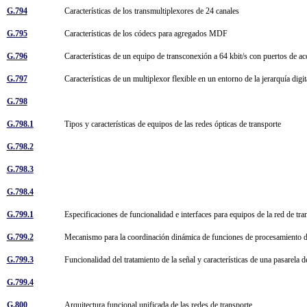
G.794
Características de los transmultiplexores de 24 canales
G.795
Características de los códecs para agregados MDF
G.796
Características de un equipo de transconexión a 64 kbit/s con puertos de a
G.797
Características de un multiplexor flexible en un entorno de la jerarquía dig
G.798
G.798.1
Tipos y características de equipos de las redes ópticas de transporte
G.798.2
G.798.3
G.798.4
G.799.1
Especificaciones de funcionalidad e interfaces para equipos de la red de t
G.799.2
Mecanismo para la coordinación dinámica de funciones de procesamiento 
G.799.3
Funcionalidad del tratamiento de la señal y características de una pasarela
G.799.4
G.800
Arquitectura funcional unificada de las redes de transporte