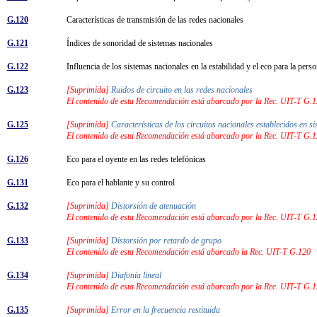
G.120
Características de transmisión de las redes nacionales
G.121
Índices de sonoridad de sistemas nacionales
G.122
Influencia de los sistemas nacionales en la estabilidad y el eco para la per
G.123
[Suprimida]
Ruidos de circuito en las redes nacionales
El contenido de esta Recomendación está abarcado por la Rec. UIT-T G.
G.125
[Suprimida]
Características de los circuitos nacionales establecidos en 
El contenido de esta Recomendación está abarcado por la Rec. UIT-T G.
G.126
Eco para el oyente en las redes telefónicas
G.131
Eco para el hablante y su control
G.132
[Suprimida]
Distorsión de atenuación
El contenido de esta Recomendación está abarcado por la Rec. UIT-T G.
G.133
[Suprimida]
Distorsión por retardo de grupo
El contenido de esta Recomendación está abarcado la Rec. UIT-T G.120
G.134
[Suprimida]
Diafonía lineal
El contenido de esta Recomendación está abarcado por la Rec. UIT-T G.
G.135
[Suprimida]
Error en la frecuencia restituida