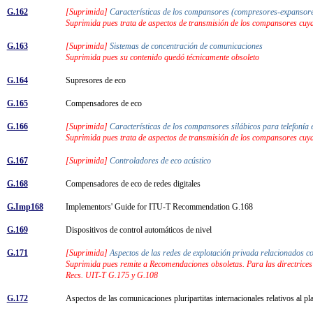
G.162
[Suprimida]
Características de los compansores (compresores-expansore
Suprimida pues trata de aspectos de transmisión de los compansores cuya
G.163
[Suprimida]
Sistemas de concentración de comunicaciones
Suprimida pues su contenido quedó técnicamente obsoleto
G.164
Supresores de eco
G.165
Compensadores de eco
G.166
[Suprimida]
Características de los compansores silábicos para telefonía
Suprimida pues trata de aspectos de transmisión de los compansores cuya
G.167
[Suprimida]
Controladores de eco acústico
G.168
Compensadores de eco de redes digitales
G.Imp168
Implementors' Guide for ITU-T Recommendation G.168
G.169
Dispositivos de control automáticos de nivel
G.171
[Suprimida]
Aspectos de las redes de explotación privada relacionados c
Suprimida pues remite a Recomendaciones obsoletas. Para las directrices s
Recs. UIT-T G.175 y G.108
G.172
Aspectos de las comunicaciones pluripartitas internacionales relativos al p