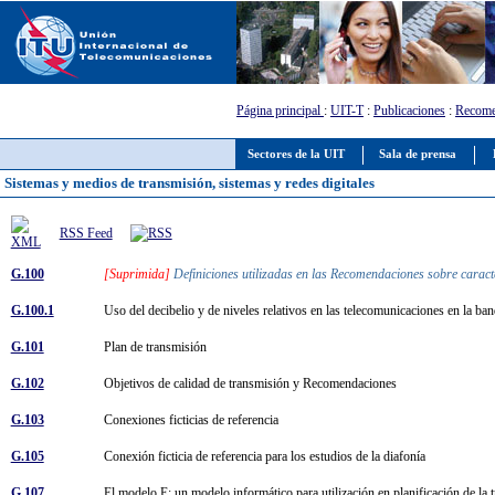
Página principal
:
UIT-T
:
Publicaciones
:
Recome
Sectores de la UIT
Sala de prensa
Sistemas y medios de transmisión, sistemas y redes digitales
RSS Feed
G.100
[Suprimida]
Definiciones utilizadas en las Recomendaciones sobre caracte
G.100.1
Uso del decibelio y de niveles relativos en las telecomunicaciones en la b
G.101
Plan de transmisión
G.102
Objetivos de calidad de transmisión y Recomendaciones
G.103
Conexiones ficticias de referencia
G.105
Conexión ficticia de referencia para los estudios de la diafonía
G.107
El modelo E: un modelo informático para utilización en planificación de la