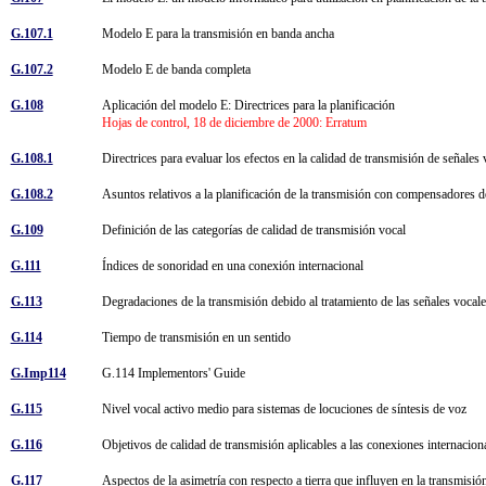
G.107.1
Modelo E para la transmisión en banda ancha
G.107.2
Modelo E de banda completa
G.108
Aplicación del modelo E: Directrices para la planificación
Hojas de control, 18 de diciembre de 2000: Erratum
G.108.1
Directrices para evaluar los efectos en la calidad de transmisión de señal
G.108.2
Asuntos relativos a la planificación de la transmisión con compensadores 
G.109
Definición de las categorías de calidad de transmisión vocal
G.111
Índices de sonoridad en una conexión internacional
G.113
Degradaciones de la transmisión debido al tratamiento de las señales voca
G.114
Tiempo de transmisión en un sentido
G.Imp114
G.114 Implementors' Guide
G.115
Nivel vocal activo medio para sistemas de locuciones de síntesis de voz
G.116
Objetivos de calidad de transmisión aplicables a las conexiones internaci
G.117
Aspectos de la asimetría con respecto a tierra que influyen en la transmisi