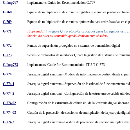
G.Imp767
Implementor's Guide for Recommendation G.767
G.768
Equipo de multiplicación de circuitos digitales que emplea predicción linea
G.769
Equipo de multiplicación de circuitos optimizado para redes basadas en el 
G.771
[Suprimida]
Interfaces Q y protocolos asociados para los equipos de tr
Suprimida pues su contenido quedó técnicamente obsoleto
G.772
Puntos de supervisión protegidos en sistemas de transmisión digital
G.773
Series de protocolos de interfaces Q para la gestión de sistemas de transm
G.Imp773
Implementers' Guide for Recommendation ITU-T G.773
G.774
Jerarquía digital síncrona - Modelo de información de gestión desde el pun
G.774.1
Jerarquía digital síncrona - Supervisión de la calidad de funcionamiento bi
G.774.2
Jerarquía digital síncrona - Configuración de la estructura de cabida útil d
G.774.02
Configuración de la estructura de cabida útil de la jerarquía digital síncro
G.774.03
Gestión de la protección de secciones de multiplexión de la jerarquía digit
G.774.3
Jerarquía digital síncrona - Gestión de protección de sección múltiplex des