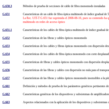
G.650.3
Métodos de prueba de secciones de cable de fibra monomodo instaladas
G.651
Características de un cable de fibra óptica multimodo de índice gradual d
La Rec. UIT-T G.651 fue suprimida el 2008-08-16, pues su contenido ha qu
multimodo en redes de acceso óptico
G.651.1
Características de los cables de fibra óptica multimodo de índice gradual 
G.652
Características de las fibras y cables ópticos monomodo
G.653
Características de los cables y fibras ópticas monomodo con dispersión d
G.654
Características de los cables de fibra óptica monomodo con corte desplaz
G.655
Características de fibras y cables ópticos monomodo con dispersión despl
G.656
Características de las fibras y cables con dispersión no nula para el trans
G.657
Características de las fibras y cables ópticos monomodo insensibles a la p
G.661
Definición y métodos de prueba de los parámetros genéricos pertinentes de
G.662
Características genéricas de los dispositivos y subsistemas de amplificado
G.663
Aspectos relacionados con la aplicación de los dispositivos y subsistemas