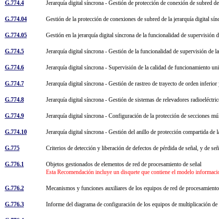
G.774.4
Jerarquía digital síncrona - Gestión de protección de conexión de subred d
G.774.04
Gestión de la protección de conexiones de subred de la jerarquía digital sí
G.774.05
Gestión en la jerarquía digital síncrona de la funcionalidad de supervisión 
G.774.5
Jerarquía digital síncrona - Gestión de la funcionalidad de supervisión de 
G.774.6
Jerarquía digital síncrona - Supervisión de la calidad de funcionamiento un
G.774.7
Jerarquía digital síncrona - Gestión de rastreo de trayecto de orden inferio
G.774.8
Jerarquía digital síncrona - Gestión de sistemas de relevadores radioeléctr
G.774.9
Jerarquía digital síncrona - Configuración de la protección de secciones mú
G.774.10
Jerarquía digital síncrona - Gestión del anillo de protección compartida de 
G.775
Criterios de detección y liberación de defectos de pérdida de señal, y de señ
G.776.1
Objetos gestionados de elementos de red de procesamiento de señal
Esta Recomendación incluye un disquete que contiene el modelo informacio
G.776.2
Mecanismos y funciones auxiliares de los equipos de red de procesamient
G.776.3
Informe del diagrama de configuración de los equipos de multiplicación de 