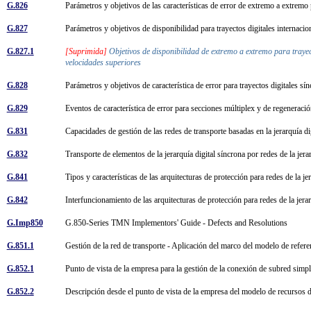
G.826
Parámetros y objetivos de las características de error de extremo a extremo
G.827
Parámetros y objetivos de disponibilidad para trayectos digitales internac
G.827.1
[Suprimida]
Objetivos de disponibilidad de extremo a extremo para trayec
velocidades superiores
G.828
Parámetros y objetivos de característica de error para trayectos digitales s
G.829
Eventos de característica de error para secciones múltiplex y de regeneració
G.831
Capacidades de gestión de las redes de transporte basadas en la jerarquía d
G.832
Transporte de elementos de la jerarquía digital síncrona por redes de la jer
G.841
Tipos y características de las arquitecturas de protección para redes de la j
G.842
Interfuncionamiento de las arquitecturas de protección para redes de la jera
G.Imp850
G.850-Series TMN Implementors' Guide - Defects and Resolutions
G.851.1
Gestión de la red de transporte - Aplicación del marco del modelo de refer
G.852.1
Punto de vista de la empresa para la gestión de la conexión de subred sim
G.852.2
Descripción desde el punto de vista de la empresa del modelo de recursos 