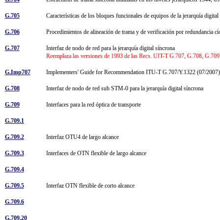
G.705
Características de los bloques funcionales de equipos de la jerarquía digita
G.706
Procedimientos de alineación de trama y de verificación por redundancia c
G.707
Interfaz de nodo de red para la jerarquía digital síncrona
Reemplaza las versiones de 1993 de las Recs. UIT-T G.707, G.708, G.709
G.Imp707
Implementers' Guide for Recommendation ITU-T G.707/Y.1322 (07/2007)
G.708
Interfaz de nodo de red sub STM-0 para la jerarquía digital síncrona
G.709
Interfaces para la red óptica de transporte
G.709.1
G.709.2
Interfaz OTU4 de largo alcance
G.709.3
Interfaces de OTN flexible de largo alcance
G.709.4
G.709.5
Interfaz OTN flexible de corto alcance
G.709.6
G.709.20