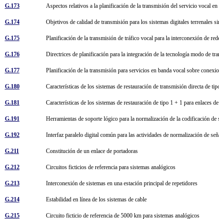
G.173
Aspectos relativos a la planificación de la transmisión del servicio vocal en
G.174
Objetivos de calidad de transmisión para los sistemas digitales terrenales si
G.175
Planificación de la transmisión de tráfico vocal para la interconexión de r
G.176
Directrices de planificación para la integración de la tecnología modo de t
G.177
Planificación de la transmisión para servicios en banda vocal sobre conex
G.180
Características de los sistemas de restauración de transmisión directa de t
G.181
Características de los sistemas de restauración de tipo 1 + 1 para enlaces d
G.191
Herramientas de soporte lógico para la normalización de la codificación de
G.192
Interfaz paralelo digital común para las actividades de normalización de se
G.211
Constitución de un enlace de portadoras
G.212
Circuitos ficticios de referencia para sistemas analógicos
G.213
Interconexión de sistemas en una estación principal de repetidores
G.214
Estabilidad en línea de los sistemas de cable
G.215
Circuito ficticio de referencia de 5000 km para sistemas analógicos