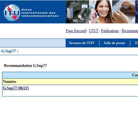
Page d'accueil
:
UIT-T
:
Publications
:
Recommand
Secteurs de l'UIT
Salle de presse
E
G.Sup77 :
Recommandation G.Sup77
Com
Numéro
G.Sup77 (06/22)