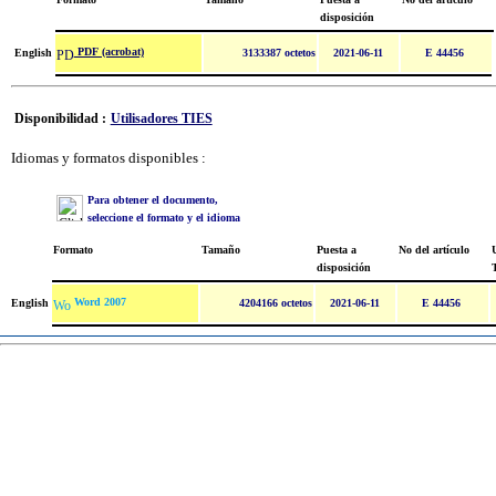
disposición
PDF (acrobat)
English
3133387 octetos
2021-06-11
E 44456
Disponibilidad :
Utilisadores TIES
Idiomas y formatos disponibles :
Para obtener el documento,
seleccione el formato y el idioma
Formato
Tamaño
Puesta a
No del artículo
U
disposición
Word 2007
English
4204166 octetos
2021-06-11
E 44456