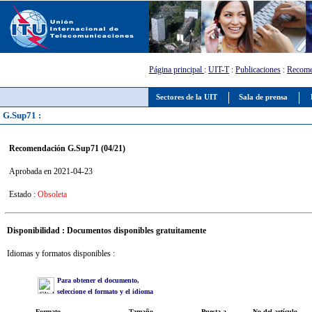
Página principal
:
UIT-T
:
Publicaciones
:
Recome
Sectores de la UIT
Sala de prensa
G.Sup71 :
Recomendación G.Sup71 (04/21)
Aprobada en 2021-04-23
Estado :
Obsoleta
Disponibilidad : Documentos disponibles gratuitamente
Idiomas y formatos disponibles :
Para obtener el documento,
seleccione el formato y el idioma
Formato
Tamaño
Puesta a
No del artículo