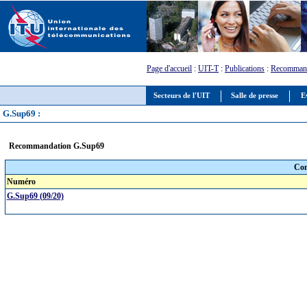
Page d'accueil
:
UIT-T
:
Publications
:
Recommand
Secteurs de l'UIT
Salle de presse
E
G.Sup69 :
Recommandation G.Sup69
Com
Numéro
G.Sup69 (09/20)