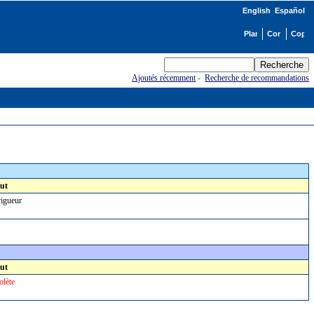
English
Español
Ajoutés récemment
-
Recherche de recommandations
ut
igueur
ut
lète