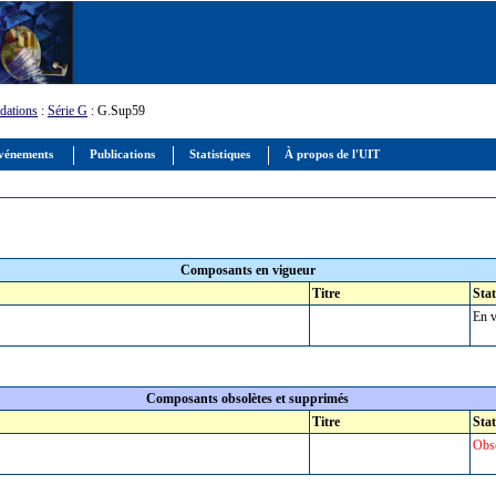
ations
:
Série G
: G.Sup59
vénements
Publications
Statistiques
À propos de l'UIT
Composants en vigueur
Titre
Stat
En v
Composants obsolètes et supprimés
Titre
Stat
Obso