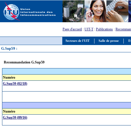
Page d'accueil
:
UIT-T
:
Publications
:
Recommand
Secteurs de l'UIT
Salle de presse
E
G.Sup59 :
Recommandation G.Sup59
Numéro
G.Sup59 (02/18)
Numéro
G.Sup59 (09/16)