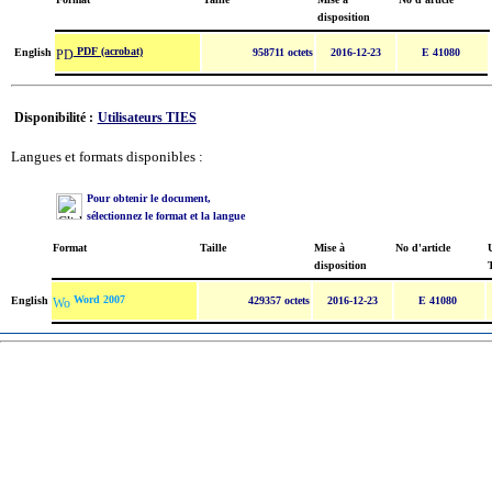
disposition
PDF (acrobat)
English
958711 octets
2016-12-23
E 41080
Disponibilité :
Utilisateurs TIES
Langues et formats disponibles :
Pour obtenir le document,
sélectionnez le format et la langue
Format
Taille
Mise à
No d'article
U
disposition
Word 2007
English
429357 octets
2016-12-23
E 41080