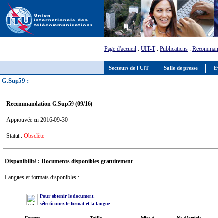
Page d'accueil
:
UIT-T
:
Publications
:
Recommand
Secteurs de l'UIT
Salle de presse
E
G.Sup59 :
Recommandation G.Sup59 (09/16)
Approuvée en 2016-09-30
Statut :
Obsolète
Disponibilité : Documents disponibles gratuitement
Langues et formats disponibles :
Pour obtenir le document,
sélectionnez le format et la langue
Format
Taille
Mise à
No d'article