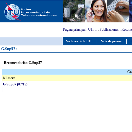
Página principal
:
UIT-T
:
Publicaciones
:
Recome
Sectores de la UIT
Sala de prensa
G.Sup57 :
Recomendación G.Sup57
Co
Número
G.Sup57 (07/15)