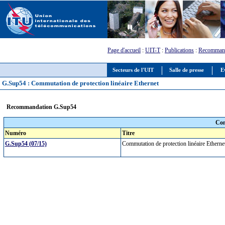
Page d'accueil
:
UIT-T
:
Publications
:
Recommand
Secteurs de l'UIT
Salle de presse
E
G.Sup54 : Commutation de protection linéaire Ethernet
Recommandation G.Sup54
Com
Numéro
Titre
G.Sup54 (07/15)
Commutation de protection linéaire Ethern