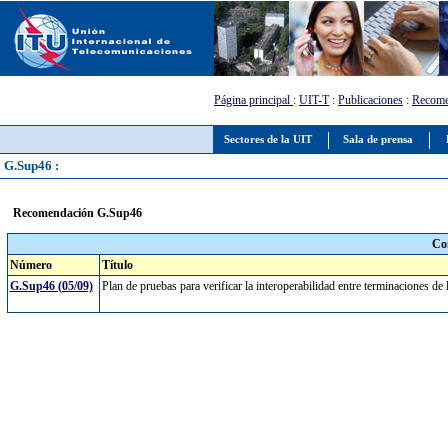
Página principal
:
UIT-T
:
Publicaciones
:
Recome
Sectores de la UIT
Sala de prensa
G.Sup46 :
Recomendación G.Sup46
Co
Número
Título
G.Sup46 (05/09)
Plan de pruebas para verificar la interoperabilidad entre terminaciones de