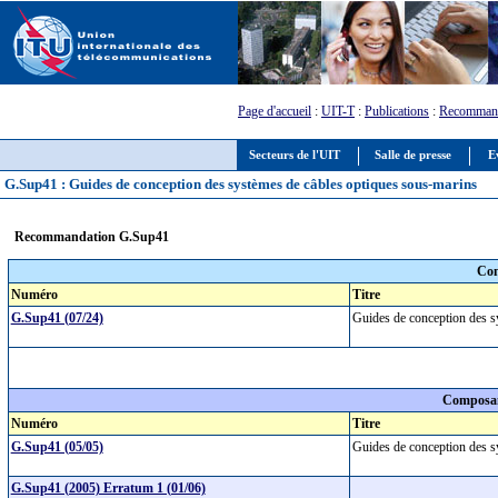
Page d'accueil
:
UIT-T
:
Publications
:
Recommand
Secteurs de l'UIT
Salle de presse
E
G.Sup41 : Guides de conception des systèmes de câbles optiques sous-marins
Recommandation G.Sup41
Com
Numéro
Titre
G.Sup41 (07/24)
Guides de conception des s
Composan
Numéro
Titre
G.Sup41 (05/05)
Guides de conception des s
G.Sup41 (2005) Erratum 1 (01/06)