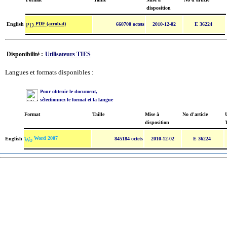
disposition
PDF (acrobat)
English
660700 octets
2010-12-02
E 36224
Disponibilité :
Utilisateurs TIES
Langues et formats disponibles :
Pour obtenir le document,
sélectionnez le format et la langue
Format
Taille
Mise à
No d'article
U
disposition
Word 2007
English
845184 octets
2010-12-02
E 36224