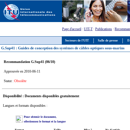
Page d'accueil
:
UIT-T
:
Publications
:
Recommand
Secteurs de l'UIT
Salle de presse
E
G.Sup41 : Guides de conception des systèmes de câbles optiques sous-marins
Recommandation G.Sup41 (06/10)
Approuvée en 2010-06-11
Statut :
Obsolète
Disponibilité : Documents disponibles gratuitement
Langues et formats disponibles :
Pour obtenir le document,
sélectionnez le format et la langue
Format
Taille
Mise à
No d'article