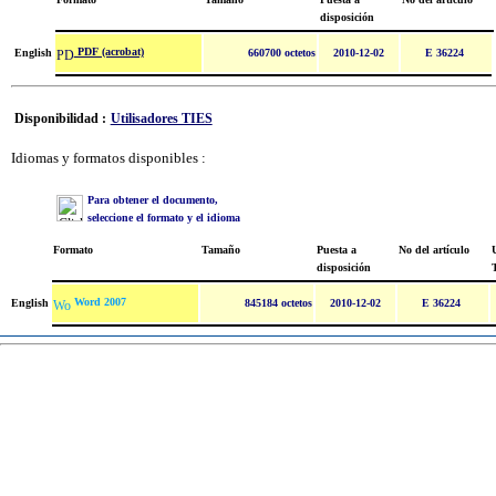
disposición
PDF (acrobat)
English
660700 octetos
2010-12-02
E 36224
Disponibilidad :
Utilisadores TIES
Idiomas y formatos disponibles :
Para obtener el documento,
seleccione el formato y el idioma
Formato
Tamaño
Puesta a
No del artículo
U
disposición
Word 2007
English
845184 octetos
2010-12-02
E 36224