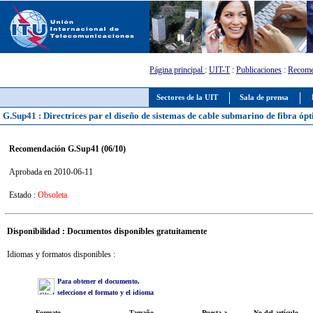
Página principal
:
UIT-T
:
Publicaciones
:
Recome
Sectores de la UIT
Sala de prensa
G.Sup41 : Directrices par el diseño de sistemas de cable submarino de fibra ópt
Recomendación G.Sup41 (06/10)
Aprobada en 2010-06-11
Estado :
Obsoleta
Disponibilidad : Documentos disponibles gratuitamente
Idiomas y formatos disponibles :
Para obtener el documento,
seleccione el formato y el idioma
Formato
Tamaño
Puesta a
No del artículo