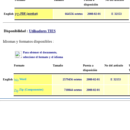
disposición
PDF (acrobat)
English
664556 octetos
2008-02-01
E 32153
Disponibilidad :
Utilisadores TIES
Idiomas y formatos disponibles :
Para obtener el documento,
seleccione el formato y el idioma
Formato
Tamaño
Puesta a
No del artículo
U
disposición
Word
English
2579456 octetos
2008-02-01
E 32153
Zip (Componentes)
710844 octetos
2008-02-01