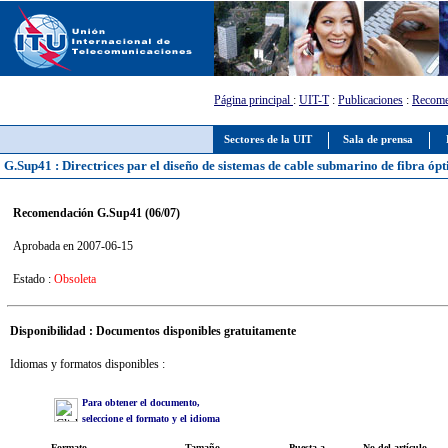
Página principal
:
UIT-T
:
Publicaciones
:
Recome
Sectores de la UIT
Sala de prensa
G.Sup41 : Directrices par el diseño de sistemas de cable submarino de fibra ópt
Recomendación G.Sup41 (06/07)
Aprobada en 2007-06-15
Estado :
Obsoleta
Disponibilidad : Documentos disponibles gratuitamente
Idiomas y formatos disponibles :
Para obtener el documento,
seleccione el formato y el idioma
Formato
Tamaño
Puesta a
No del artículo