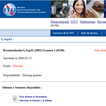
Página principal
:
UIT-T
:
Publicaciones
:
Recome
(01/06)
Sectores de la UIT
Sala de prensa
G.Sup41 :
Recomendación G.Sup41 (2005) Erratum 1 (01/06)
Sólo afect
Aprobada en 2006-01-13
Estado :
Obsoleta
Disponibilidad :
Telecarga gratuita
Idiomas y formatos disponibles :
Para obtener el documento,
seleccione el formato y el idioma