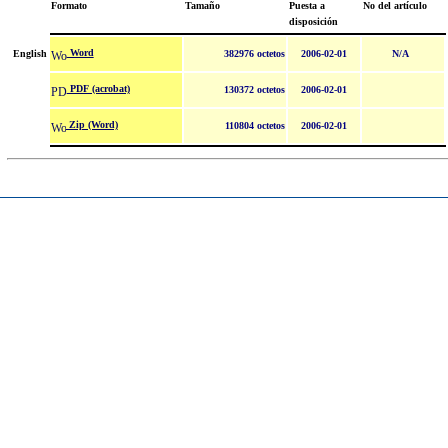
Formato
Tamaño
Puesta a
No del artículo
disposición
Word
English
382976 octetos
2006-02-01
N/A
PDF (acrobat)
130372 octetos
2006-02-01
Zip (Word)
110804 octetos
2006-02-01