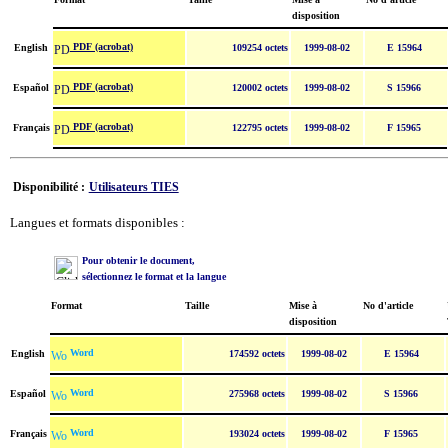
disposition
PDF (acrobat)
English
109254 octets
1999-08-02
E 15964
PDF (acrobat)
Español
120002 octets
1999-08-02
S 15966
PDF (acrobat)
Français
122795 octets
1999-08-02
F 15965
Disponibilité :
Utilisateurs TIES
Langues et formats disponibles :
Pour obtenir le document,
sélectionnez le format et la langue
Format
Taille
Mise à
No d'article
disposition
Word
English
174592 octets
1999-08-02
E 15964
Word
Español
275968 octets
1999-08-02
S 15966
Word
Français
193024 octets
1999-08-02
F 15965