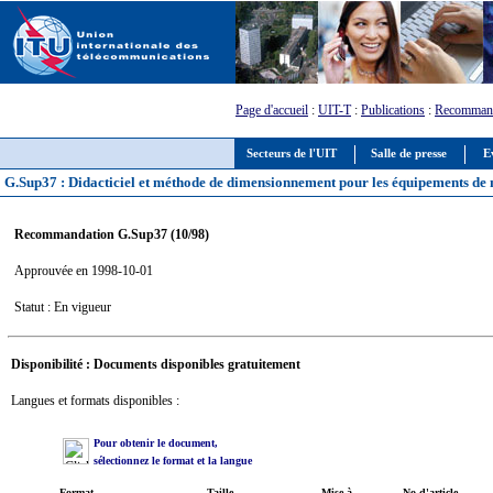
Page d'accueil
:
UIT-T
:
Publications
:
Recommand
Secteurs de l'UIT
Salle de presse
E
G.Sup37 : Didacticiel et méthode de dimensionnement pour les équipements de
Recommandation G.Sup37 (10/98)
Approuvée en 1998-10-01
Statut : En vigueur
Disponibilité : Documents disponibles gratuitement
Langues et formats disponibles :
Pour obtenir le document,
sélectionnez le format et la langue
Format
Taille
Mise à
No d'article