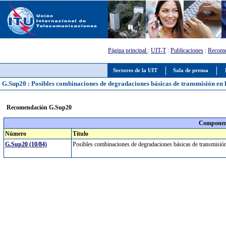
Página principal
:
UIT-T
:
Publicaciones
:
Recome
Sectores de la UIT
Sala de prensa
G.Sup20 : Posibles combinaciones de degradaciones básicas de transmisión en la
Recomendación G.Sup20
Component
Número
Título
G.Sup20 (10/84)
Posibles combinaciones de degradaciones básicas de transmisión 