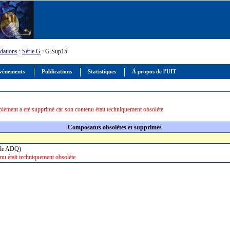
ations
:
Série G
: G.Sup15
vénements
Publications
Statistiques
À propos de l'UIT
lément a été supprimé car son contenu était techniquement obsolète
Composants obsolètes et supprimés
(code ADQ)
nu était techniquement obsolète