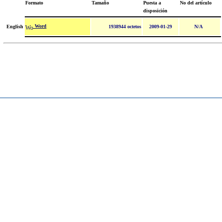
Formato
Tamaño
Puesta a
No del artículo
disposición
Word
English
1938944 octetos
2009-01-29
N/A