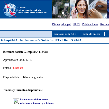
Página principal
:
UIT-T
:
Publicaciones
:
Recome
Sectores de la UIT
Sala de prensa
G.Imp984.4 : Implementor’s Guide for ITU-T Rec. G.984.4
Recomendación G.Imp984.4 (12/08)
Aprobada en 2008-12-12
Estado :
Obsoleta
Disponibilidad :
Telecarga gratuita
Idiomas y formatos disponibles :
Para obtener el documento,
seleccione el formato y el idioma