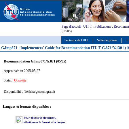
Page d'accueil
:
UIT-T
:
Publications
:
Recommand
(05/05)
Secteurs de l'UIT
Salle de presse
E
G.Imp871 : Implementers' Guide for Recommendation ITU-T G.871/Y.1301 (1
Recommandation G.Imp871/G.871 (05/05)
Approuvée en 2005-05-27
Statut :
Obsolète
Disponibilité :
Téléchargement gratuit
Langues et formats disponibles :
Pour obtenir le document,
sélectionnez le format et la langue