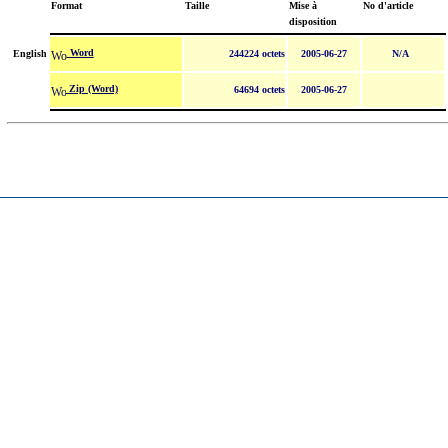
Format
Taille
Mise à
No d'article
disposition
Word
English
244224 octets
2005-06-27
N/A
Zip (Word)
64694 octets
2005-06-27