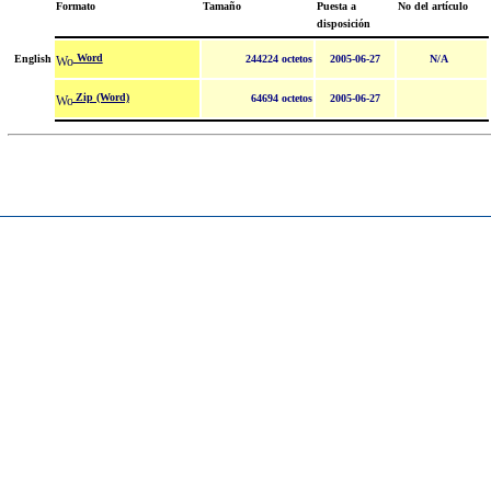
Formato
Tamaño
Puesta a
No del artículo
disposición
Word
English
244224 octetos
2005-06-27
N/A
Zip (Word)
64694 octetos
2005-06-27