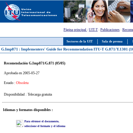
Página principal
:
UIT-T
:
Publicaciones
:
Recome
Sectores de la UIT
Sala de prensa
G.Imp871 : Implementers' Guide for Recommendation ITU-T G.871/Y.1301 (1
Recomendación G.Imp871/G.871 (05/05)
Aprobada en 2005-05-27
Estado :
Obsoleta
Disponibilidad :
Telecarga gratuita
Idiomas y formatos disponibles :
Para obtener el documento,
seleccione el formato y el idioma