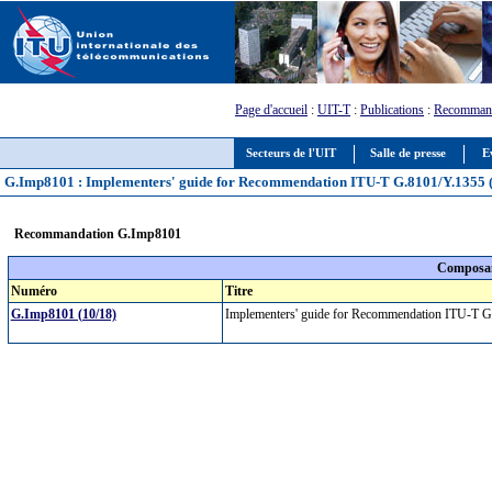
Page d'accueil
:
UIT-T
:
Publications
:
Recommand
Secteurs de l'UIT
Salle de presse
E
G.Imp8101 : Implementers' guide for Recommendation ITU-T G.8101/Y.1355 
Recommandation G.Imp8101
Composan
Numéro
Titre
G.Imp8101 (10/18)
Implementers' guide for Recommendation ITU-T 